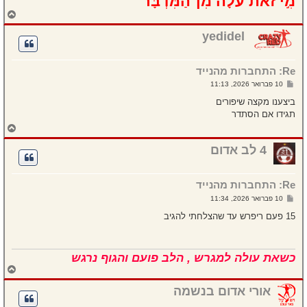
מִ֣י זֹ֗את עֹלָה֙ מִן־הַמִּדְבָּ֔ר
ח
ז
ר
yedidel
ה
ל
מ
Re: התחברות מהנייד
ע
ל
ש
10 פברואר 2026, 11:13
ה
ל
י
ביצענו מקצה שיפורים
ח
תגידו אם הסתדר
ה
ח
ז
ר
4 לב אדום
ה
ל
מ
Re: התחברות מהנייד
ע
ל
ש
10 פברואר 2026, 11:34
ה
ל
י
15 פעם ריפרש עד שהצלחתי להגיב
ח
ה
כשאת עולה למגרש , הלב פועם והגוף נרגש
ח
ז
ר
אורי אדום בנשמה
ה
ל