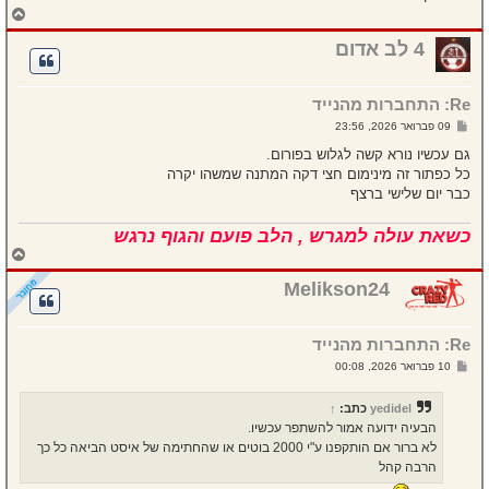
ח
ז
ר
4 לב אדום
ה
ל
מ
Re: התחברות מהנייד
ע
ל
ש
09 פברואר 2026, 23:56
ה
ל
י
גם עכשיו נורא קשה לגלוש בפורום.
ח
כל כפתור זה מינימום חצי דקה המתנה שמשהו יקרה
ה
כבר יום שלישי ברצף
כשאת עולה למגרש , הלב פועם והגוף נרגש
ח
ז
ר
Melikson24
ה
ל
מ
Re: התחברות מהנייד
ע
ל
ש
10 פברואר 2026, 00:08
ה
ל
י
ח
yedidel
כתב:
↑
ה
הבעיה ידועה אמור להשתפר עכשיו.
לא ברור אם הותקפנו ע"י 2000 בוטים או שהחתימה של איסט הביאה כל כך
הרבה קהל