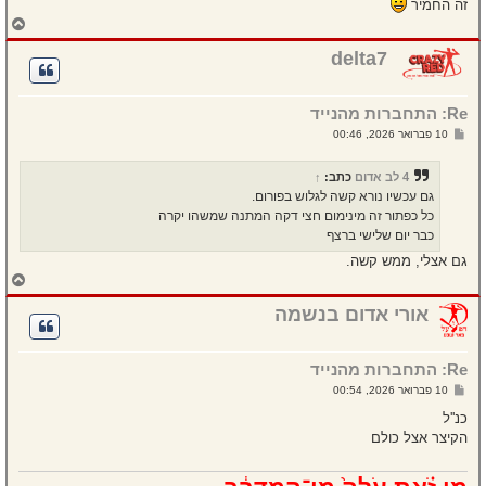
זה החמיר
ח
ז
ר
delta7
ה
ל
מ
Re: התחברות מהנייד
ע
ל
ש
10 פברואר 2026, 00:46
ה
ל
י
ח
4 לב אדום
כתב:
↑
ה
גם עכשיו נורא קשה לגלוש בפורום.
כל כפתור זה מינימום חצי דקה המתנה שמשהו יקרה
כבר יום שלישי ברצף
גם אצלי, ממש קשה.
ח
ז
ר
אורי אדום בנשמה
ה
ל
מ
Re: התחברות מהנייד
ע
ל
ש
10 פברואר 2026, 00:54
ה
ל
י
כנ''ל
ח
הקיצר אצל כולם
ה