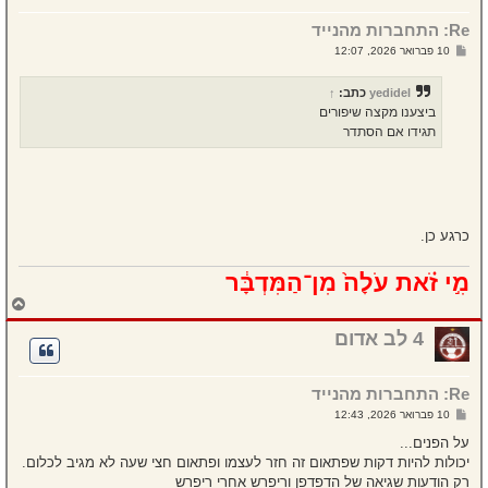
מ
Re: התחברות מהנייד
ע
ל
ש
10 פברואר 2026, 12:07
ה
ל
י
ח
yedidel
כתב:
↑
ה
ביצענו מקצה שיפורים
תגידו אם הסתדר
כרגע כן.
מִ֣י זֹ֗את עֹלָה֙ מִן־הַמִּדְבָּ֔ר
ח
ז
ר
4 לב אדום
ה
ל
מ
Re: התחברות מהנייד
ע
ל
ש
10 פברואר 2026, 12:43
ה
ל
י
על הפנים...
ח
יכולות להיות דקות שפתאום זה חזר לעצמו ופתאום חצי שעה לא מגיב לכלום.
ה
רק הודעות שגיאה של הדפדפן וריפרש אחרי ריפרש