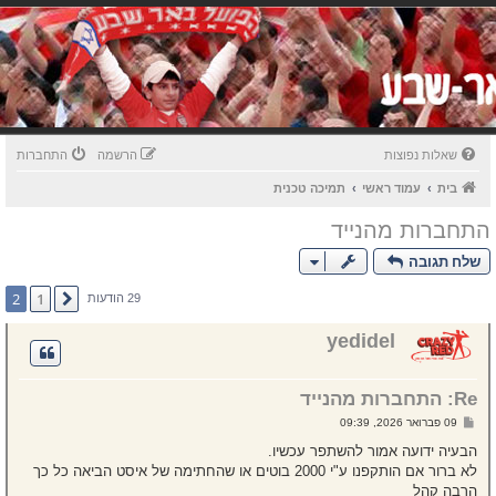
שאלות נפוצות
הרשמה
התחברות
בית
עמוד ראשי
תמיכה טכנית
התחברות מהנייד
שלח תגובה
2
1
הקודם
29 הודעות
yedidel
Re: התחברות מהנייד
ש
09 פברואר 2026, 09:39
ל
י
הבעיה ידועה אמור להשתפר עכשיו.
ח
לא ברור אם הותקפנו ע"י 2000 בוטים או שהחתימה של איסט הביאה כל כך
ה
הרבה קהל