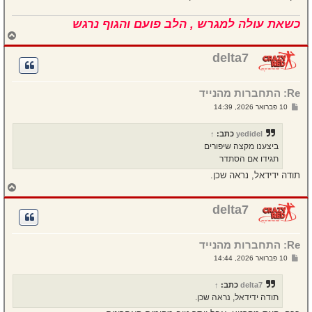
כשאת עולה למגרש , הלב פועם והגוף נרגש
ח
ז
ר
delta7
ה
ל
מ
Re: התחברות מהנייד
ע
ל
ש
10 פברואר 2026, 14:39
ה
ל
י
ח
yedidel
כתב:
↑
ה
ביצענו מקצה שיפורים
תגידו אם הסתדר
תודה ידידאל, נראה שכן.
ח
ז
ר
delta7
ה
ל
מ
Re: התחברות מהנייד
ע
ל
ש
10 פברואר 2026, 14:44
ה
ל
י
ח
delta7
כתב:
↑
ה
תודה ידידאל, נראה שכן.