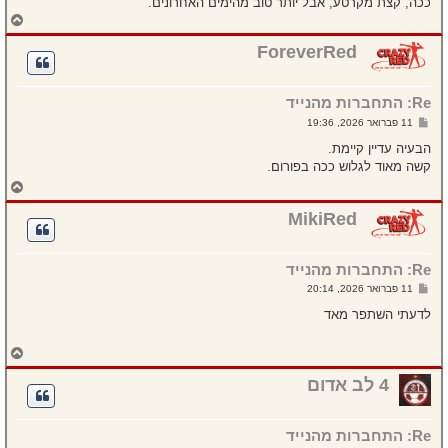
ככה, קצת מקרטע, אבל יותר טוב מהימים האחרונים.
ח
ז
ר
ForeverRed
ה
ל
מ
Re: התחברות מהנייד
ע
ל
ש
11 פברואר 2026, 19:36
ה
ל
י
הבעיה עדיין קיימת.
ח
קשה מאוד לגלוש ככה בפורום.
ה
ח
ז
ר
MikiRed
ה
ל
מ
Re: התחברות מהנייד
ע
ל
ש
11 פברואר 2026, 20:14
ה
ל
י
לדעתי השתפר מאד
ח
ה
ח
ז
ר
4 לב אדום
ה
ל
מ
Re: התחברות מהנייד
ע