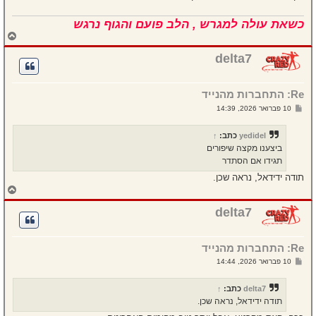
כשאת עולה למגרש , הלב פועם והגוף נרגש
ח
ז
ר
delta7
ה
ל
מ
Re: התחברות מהנייד
ע
ל
ש
10 פברואר 2026, 14:39
ה
ל
י
ח
yedidel
כתב:
↑
ה
ביצענו מקצה שיפורים
תגידו אם הסתדר
תודה ידידאל, נראה שכן.
ח
ז
ר
delta7
ה
ל
מ
Re: התחברות מהנייד
ע
ל
ש
10 פברואר 2026, 14:44
ה
ל
י
ח
delta7
כתב:
↑
ה
תודה ידידאל, נראה שכן.