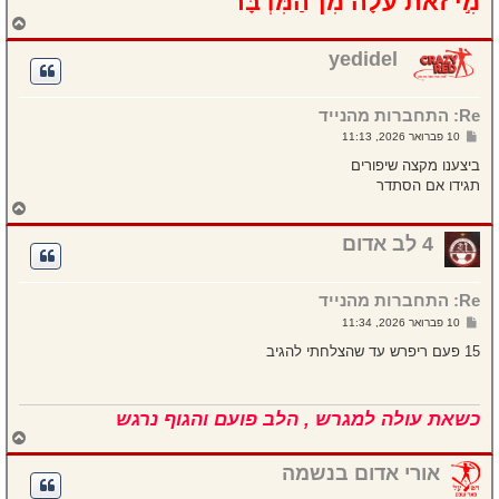
מִ֣י זֹ֗את עֹלָה֙ מִן־הַמִּדְבָּ֔ר
ח
ז
ר
yedidel
ה
ל
מ
Re: התחברות מהנייד
ע
ל
ש
10 פברואר 2026, 11:13
ה
ל
י
ביצענו מקצה שיפורים
ח
תגידו אם הסתדר
ה
ח
ז
ר
4 לב אדום
ה
ל
מ
Re: התחברות מהנייד
ע
ל
ש
10 פברואר 2026, 11:34
ה
ל
י
15 פעם ריפרש עד שהצלחתי להגיב
ח
ה
כשאת עולה למגרש , הלב פועם והגוף נרגש
ח
ז
ר
אורי אדום בנשמה
ה
ל