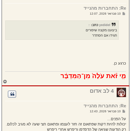
מ
Re: התחברות מהנייד
ע
ל
ש
10 פברואר 2026, 12:07
ה
ל
י
ח
yedidel
כתב:
↑
ה
ביצענו מקצה שיפורים
תגידו אם הסתדר
כרגע כן.
מִ֣י זֹ֗את עֹלָה֙ מִן־הַמִּדְבָּ֔ר
ח
ז
ר
4 לב אדום
ה
ל
מ
Re: התחברות מהנייד
ע
ל
ש
10 פברואר 2026, 12:43
ה
ל
י
על הפנים...
ח
יכולות להיות דקות שפתאום זה חזר לעצמו ופתאום חצי שעה לא מגיב לכלום.
ה
רק הודעות שגיאה של הדפדפן וריפרש אחרי ריפרש