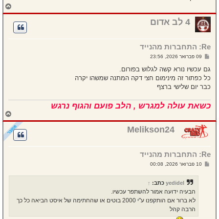
ח
ז
ר
4 לב אדום
ה
ל
מ
Re: התחברות מהנייד
ע
ל
ש
09 פברואר 2026, 23:56
ה
ל
י
גם עכשיו נורא קשה לגלוש בפורום.
ח
כל כפתור זה מינימום חצי דקה המתנה שמשהו יקרה
ה
כבר יום שלישי ברצף
כשאת עולה למגרש , הלב פועם והגוף נרגש
ח
ז
ר
Melikson24
ה
ל
מ
Re: התחברות מהנייד
ע
ל
ש
10 פברואר 2026, 00:08
ה
ל
י
ח
yedidel
כתב:
↑
ה
הבעיה ידועה אמור להשתפר עכשיו.
לא ברור אם הותקפנו ע"י 2000 בוטים או שהחתימה של איסט הביאה כל כך
הרבה קהל