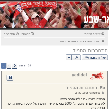
שאלות נפוצות
הרשמה
התחברות
בית
עמוד ראשי
תמיכה טכנית
התחברות מהנייד
שלח תגובה
2
1
הקודם
29 הודעות
yedidel
Re: התחברות מהנייד
ש
09 פברואר 2026, 09:39
ל
י
הבעיה ידועה אמור להשתפר עכשיו.
ח
לא ברור אם הותקפנו ע"י 2000 בוטים או שהחתימה של איסט הביאה כל כך
ה
הרבה קהל