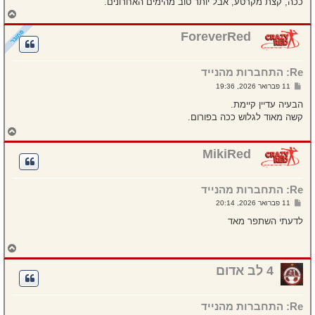
ככה, קצת מקרטע, אבל יותר טוב מהימים האחרונים.
ח
ז
ר
ForeverRed
ה
ל
מ
Re: התחברות מהנייד
ע
ל
ש
11 פברואר 2026, 19:36
ה
ל
י
הבעיה עדיין קיימת.
ח
קשה מאוד לגלוש ככה בפורום.
ה
ח
ז
ר
MikiRed
ה
ל
מ
Re: התחברות מהנייד
ע
ל
ש
11 פברואר 2026, 20:14
ה
ל
י
לדעתי השתפר מאד
ח
ה
ח
ז
ר
4 לב אדום
ה
ל
מ
Re: התחברות מהנייד
ע