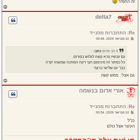
זה החמיר
ח
ז
ר
delta7
ה
ל
מ
Re: התחברות מהנייד
ע
ל
ש
10 פברואר 2026, 00:46
ה
ל
י
ח
4 לב אדום
כתב:
↑
ה
גם עכשיו נורא קשה לגלוש בפורום.
כל כפתור זה מינימום חצי דקה המתנה שמשהו יקרה
כבר יום שלישי ברצף
גם אצלי, ממש קשה.
ח
ז
ר
אורי אדום בנשמה
ה
ל
מ
Re: התחברות מהנייד
ע
ל
ש
10 פברואר 2026, 00:54
ה
ל
י
כנ''ל
ח
הקיצר אצל כולם
ה