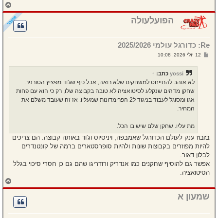
ח
ז
ר
הפועלעולה
ה
ל
מ
Re: כדורגל עולמי 2025/2026
ע
ל
ש
12 יולי 2026, 10:08
ה
ל
י
ח
yossi
כתב:
↑
ה
לא אוהב להתייחס למשחקים שלא רואה, אבל כיף שג'וד מפציץ הטורניר.
שחקן מדהים שנקלע לסיטואציה לא טובה בקבוצה שלו, רק כי הוא עם פחות
אגו ומסוגל לעבוד בניגוד ל2 הפרימדונות שמעליו. אז זה שעובד משלם את
המחיר.
מת עליו. שחקן שלם שיש בו הכל.
בזבוז ענק לעולם הכדורגל שאמבפה, ויניסיוס וג'וד באותה קבוצה. הם צריכים
להיות מפוזרים בקבוצות שונות ולהיות סופרסטארים ברמה של קונטנדרים
לבלון דאור.
אפשר גם להוסיף שחקנים כמו אנדריק ורודריגו שהם גם כן חסרי סיכוי בגלל
הסיטואציה.
ח
ז
ר
שמעון א
ה
ל
מ