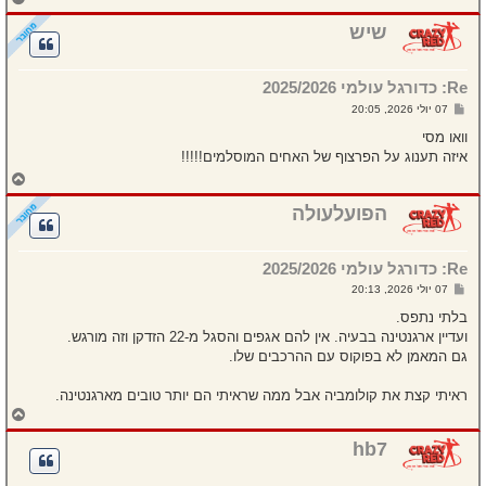
ז
ר
שיש
ה
ל
מ
Re: כדורגל עולמי 2025/2026
ע
ל
ש
07 יולי 2026, 20:05
ה
ל
י
וואו מסי
ח
איזה תענוג על הפרצוף של האחים המוסלמים!!!!!
ה
ח
ז
ר
הפועלעולה
ה
ל
מ
Re: כדורגל עולמי 2025/2026
ע
ל
ש
07 יולי 2026, 20:13
ה
ל
י
בלתי נתפס.
ח
ועדיין ארגנטינה בבעיה. אין להם אגפים והסגל מ-22 הזדקן וזה מורגש.
ה
גם המאמן לא בפוקוס עם ההרכבים שלו.
ראיתי קצת את קולומביה אבל ממה שראיתי הם יותר טובים מארגנטינה.
ח
ז
ר
hb7
ה
ל