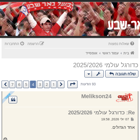
שאלות נפוצות
הרשמה
התחברות
בית
עמוד ראשי
אופסייד
כדורגל עולמי 2025/2026
שלח תגובה
דף
4
מתוך
7
7
6
5
4
3
2
1
הקודם
הבא
93 הודעות
Melikson24
Re: כדורגל עולמי 2025/2026
ש
07 יולי 2026, 19:58
ל
י
אחד הגדולים.
ח
ה
ח