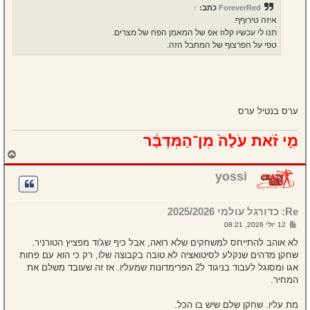
ח
ForeverRed
כתב:
↑
ה
איזה טירוףף.
תנו לי עכשיו קלוז אפ של המאמן הפח של מצרים.
טפי על הפרצוף של המחבל הזה.
ערס בנטיל ערס
מִ֣י זֹ֗את עֹלָה֙ מִן־הַמִּדְבָּ֔ר
ח
ז
ר
yossi
ה
ל
מ
Re: כדורגל עולמי 2025/2026
ע
ל
ש
12 יולי 2026, 08:21
ה
ל
י
לא אוהב להתייחס למשחקים שלא רואה, אבל כיף שג'וד מפציץ הטורניר.
ח
שחקן מדהים שנקלע לסיטואציה לא טובה בקבוצה שלו, רק כי הוא עם פחות
ה
אגו ומסוגל לעבוד בניגוד ל2 הפרימדונות שמעליו. אז זה שעובד משלם את
המחיר.
מת עליו. שחקן שלם שיש בו הכל.