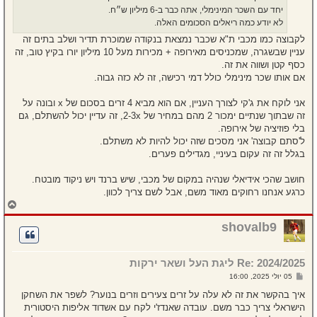
יחד עם השכר המינימלי, אתה כבר ב-6 מיליון ש״ח.
לא יודע כמה ריאלים הסכומים האלה.
לקבוצה כמו מכבי ת"א שכבר נמצאת בנקודה שמוכרת תדיר ושלב בתים זה
עניין שבשגרה, שמכניסים מאירופה + מכירות מעל 10 מיליון יורו בקיץ טוב, זה
כסף קטן ושווה את זה.
אם אותו שכר מינימלי כולל דמי רכישה, זה לא כזה גבוה.
אני לוקח את ג'קי לצורך העניין, אם הוא מביא 4 זרים בסכום של x ובונה על
זה שבתוך שנתיים ימכור 2 מהם במחיר של 2-3x, זה עדיין יכול להשתלם, גם
בלי פוזיציה של אירופה.
ל'סתם קבוצה' אני מסכים שזה יכול להיות לא משתלם.
בגלל זה זה עקום בעיניי, מגדילים פערים.
חושב שהכי אידיאלי שנהיה במקום של מכבי, שיש ברנד ויש ניקוד מובטח.
כרגע אנחנו רחוקים מאוד משם, אבל לשם צריך לכוון.
ח
ז
ר
shovalb9
ה
ל
מ
Re: 2024/2025 ליגת העל ושאר ירקות
ע
ל
ש
05 יולי 2025, 16:00
ה
ל
י
איך בהקשר את זה לא עלה על זרים צעירים וזרים בנוער? לשפר את השחקן
ח
הישראלי צריך כבר משם. עובדה שאנדז'י לקח עם אשדוד אליפות היסטורית
ה