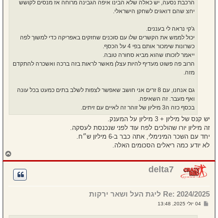
הרכבת נסעה, יש כאלה שלא הבינו איפה הגבינה מרוחה אז מנסים לקושש
יחצ שהם דואגים לשחקן הישראלי.
ג'קי נראה לי בעננים.
יכול לממש את הקשרים שלו עם סוכנים שחזקים באפריקה כדי למשוך לפה
כשרונות שימכור אותם בפי 4 על הכסף.
ייאמר לזכותו שהוא מביא סחורה טובה.
הרוב פה פשוט מעדיף להיות עצלן מאשר לראות בזה ברכה ואשכרה להתקדם
מזה.
גם אנחנו, עם 8 זרים אני חושב שאפשר לצפות לשלב בתים כמעט בכל עונה
ואף מעבר. זה השאיפה.
בכסף כזה ה3 מיליון של זוהר זה לאיים עם זיתים.
יש קנס של מיליון + 3 מיליון על המענק.
זה מיליון יורו שהולכים לפח עוד לפני שנכנסת לעסקה.
יחד עם השכר המינימלי, אתה כבר ב-6 מיליון ש״ח.
לא יודע כמה ריאלים הסכומים האלה.
ח
ז
ר
delta7
ה
ל
מ
Re: 2024/2025 ליגת העל ושאר ירקות
ע
ל
ש
04 יולי 2025, 13:48
ה
ל
י