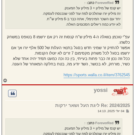
ח
ForeverRed
כתב:
↑
ה
יש קנס של מיליון + 3 מיליון על המענק.
זה מיליון יורו שהולכים לפח עוד לפני שנכנסת לעסקה.
יחד עם השכר המינימלי, אתה כבר ב-6 מיליון ש״ח.
לא יודע כמה ריאלים הסכומים האלה.
עפ"י טוכמן בוואלה ה-4 מיליון ש"ח קנסות זה רק אם ירשמו 8 בטופס במשחק
כלשהו.
אפשר להחזיק זר שמיני חדש בסגל בתנאי העלות של 500 אלף יורו אך אם
ירשמו בסגל לכל משחק מקסימום 7 זרים לא יוטלו הקנסות.
ככל וזה נכון זה כבר פחות בעייתי, בין כה וכה כמעט תמיד יהיה אחד שלא
כשיר, מורחק, לא בכושר, השד יודע מה, בטח בחלקה המאוחר של העונה.
https://sports.walla.co.il/item/3762545
ח
ז
ר
yossi
ה
ל
מ
Re: 2024/2025 ליגת העל ושאר ירקות
ע
ל
ש
04 יולי 2025, 14:13
ה
ל
י
ח
ForeverRed
כתב:
↑
ה
יש קנס של מיליון + 3 מיליון על המענק.
זה מיליון יורו שהולכים לפח עוד לפני שנכנסת לעסקה.