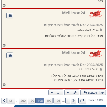
ככה.
ח
ז
ר
Melikson24
ה
ל
מ
Re: 2024/2025 ליגת העל ושאר ירקות
ע
ל
ש
21 יולי 2025, 12:21
ה
ל
י
מכבי מול דינמו קייב בסיבוב השלישי באלופות
ח
ה
ח
ז
ר
Melikson24
ה
ל
מ
Re: 2024/2025 ליגת העל ושאר ירקות
ע
ל
ש
21 יולי 2025, 14:31
ה
ל
י
חיפה תפגוש את ראקוב, הגרלה לא קלה
ח
בית"ר תפגוש את ריגה, הגרלה מצוינת
ה
ח
ז
ר
שלח תגובה
ה
ל
דף
198
מתוך
421
421
200
199
198
197
196
1
הקודם
הבא
6315 הודעות
…
…
מ
ע