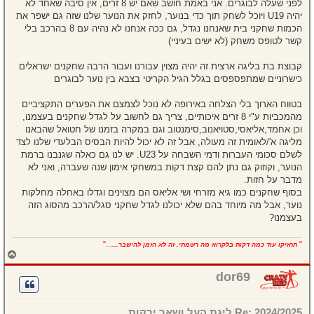
לפני שעלה לבוגרים. אני באמת חושב שאם יש 8 זרים, אין סיבה שאחד לא
יהיה U19 ויוכל לשחק תוך כדי בנוער, לחזק את הנוער שלנו שזה גם ישפר את
הכמות שחקני בית שאנחנו נגדל, גם ככה אנחנו לא נהיה עם 8 בהרכב בלי
קשר לטופס משחק (לא ישים בעיניי)
קבוצת בת בליגה ארצית זה יהיה מצוין עבורנו ועבור הרבה שחקנים ישראלים
כישרוניים שמתפספסים בגלל הגיל הקריטי בצבא בין נוער לבוגרים
בטווח הארוך בלי הצלחה באירופה לא נוכל לצמצם את הפערים התקציביים
מהמכביות ע"י 8 זרים איכותיים, צריך גם לחשוב על לגדל שחקנים בעצמנו,
וכן אחמד,אליאסי,סטויאנוב,סימנטוב וגם במקרה בזמנו של חטואל שהבאנו
מליגה א'/לאומית זה מעולה, אבל זה לא יכול להיות הבסיס הבלעדי שלנו לצד
לשלם סכומי העברות ודמי השבחה על U23. יש לנו גם כאלה שגנבנו ברמת
הנוער, וקוזוק גם נתן להם קצת דקות במשחקי אימון שנה שעברה, ואני לא
מדבר על חזות.
בסוף שחקנים כמו גיא מזרחי ושי אליאס הם מצוינים וגדלו באחלה מחלקות
נוער, אבל מה מיוחד בהם שלא יכולנו לגדל שחקני סגל/הרכב מהסוג הזה
בעצמנו?
..."
"
תחזיקו עוד כמה דקות בלקרוא מה רשמתי, זה לא הזמן להישבר...
ח
ז
ר
dor69
ה
ל
מ
Re: 2024/2025 ליגת העל ושאר ירקות
ע