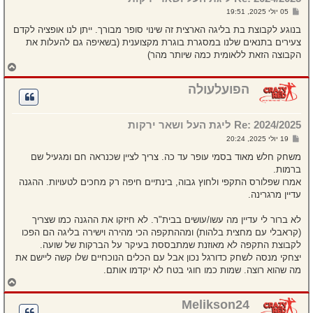
ל
ש
05 יולי 2025, 19:51
ה
ל
י
בנוגע לקבוצת בת בליגה הארצית זה שינוי סופר מבורך. ייתן לנו אופציה לקדם
ח
צעירים בתנאים שלנו במסגרת בוגרת מקצוענית (בשאיפה גם להעלות את
ה
הקבוצה הזאת ללאומית כמה שיותר מהר)
ח
ז
ר
הפועלעולה
ה
ל
מ
Re: 2024/2025 ליגת העל ושאר ירקות
ע
ל
ש
19 יולי 2025, 20:24
ה
ל
י
משחק חלש מאוד בסמי עופר עד כה. צריך לציין שכנראה חם ומגעיל שם
ח
ברמות.
ה
אמרו שפלורס התקפי ולחוץ גבוה, בינתיים חיפה רק מחכים לטעויות. ההגנה
עדיין מרגרינה.
לא ברור לי עדיין מה עשו/עושים בבית"ר. לא חיזקו את ההגנה כמו שצריך
(קראבלי עם מחצית בלהות) ומההתקפה הכי מהירה וישירה בליגה הם הפכו
לקבוצת התקפה לא מאוזנת שמתבססת בעיקר על הברקות של שועה.
יצחקי מנסה לשחק כדורגל נכון אבל עם הכלים הנוכחיים שלו קשה ליישם את
מה שהוא רוצה. שמות כמו חוגי בטח לא יקדמו אותם.
ח
ז
ר
Melikson24
ה