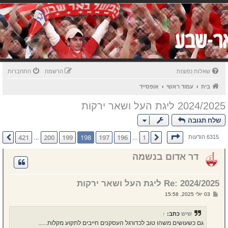
שאלות נפוצות
הרשמה
התחברות
בית
עמוד ראשי
אופסייד
2024/2025 ליגת העל ושאר ירקות
שלח תגובה
דף
198
מתוך
421
421
200
199
198
197
196
1
הקודם
הבא
6315 הודעות
…
…
דר אדום בנשמה
Re: 2024/2025 ליגת העל ושאר ירקות
ש
03 יולי 2025, 15:58
ל
י
ח
שיש
כתב:
↑
ה
גם כשעושים משהו טוב לכדורגל העסקנים חייבים לתקוע מקלות......