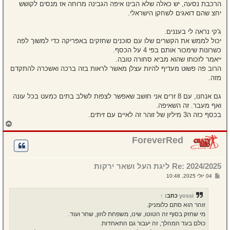
הרכבת נסעה, יש כאלה שלא הבינו איפה הגבינה מרוחה אז מנסים לקושש
יחצ שהם דואגים לשחקן הישראלי.
ג'קי נראה לי בעננים.
יכול לממש את הקשרים שלו עם סוכנים שחזקים באפריקה כדי למשוך לפה
כשרונות שימכור אותם בפי 4 על הכסף.
ייאמר לזכותו שהוא מביא סחורה טובה.
הרוב פה פשוט מעדיף להיות עצלן מאשר לראות בזה ברכה ואשכרה להתקדם
מזה.
גם אנחנו, עם 8 זרים אני חושב שאפשר לצפות לשלב בתים כמעט בכל עונה
ואף מעבר. זה השאיפה.
בכסף כזה ה3 מיליון של זוהר זה לאיים עם זיתים.
ח
ז
ר
ForeverRed
ה
ל
מ
Re: 2024/2025 ליגת העל ושאר ירקות
ע
ל
ש
04 יולי 2025, 10:48
ה
ל
י
ח
yossi
כתב:
↑
ה
זוהר הוא סתם כלומניק.
מי שחזק בסוף זה הטוטו, שינו, משפחת לוזון, שחר ועוד.
כולם בעד המהלך, זה יעבור גם התאחדות.