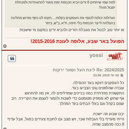
למה שמי שיחתים 8 זרים ויביא הכנסות יפות מאוד להתאחדות ולמנהלת
יסבול מזה?
הגדולות יכולות לכופף את העסקנים בקלות.....תקחו לנו כסף נפרוש מהליגה
בהצלחה לייצר הכנסות בלי חיפה, ת"א ,ב"ש, ביתר
או יותר טוב לבטל את מגבלת הזרים ולהביא זרים במקום מי שישבות
הפועל באר שבע, אלופה לעונת 2015-2016!
ח
ז
ר
yossi
ה
ל
מ
Re: 2024/2025 ליגת העל ושאר ירקות
ע
ל
ש
03 יולי 2025, 23:39
ה
ל
י
כל העסקנים דווקא בעד ההגדלה.
ח
עובדה שהלוזונים ןגקי הצביעו בעד.
ה
התקשורת מהדהדת כמה בכיינים שמדליפים לה, אין מה להתרגש.
אף שחקן לא מספיק מטומטם כדי לשבות ולגמור לעצמו את הקריירה. רוב
עצום בקהל וגם בעלי הבתים בעד המהלך.
יבכו שבוע וזה יישכח.
הייתי מעדיף בלי הגבלות שכר, ויש מצב גם לחובת צעירים בסגל, אבל עדיף
8 ככה מהמצב שהיה.