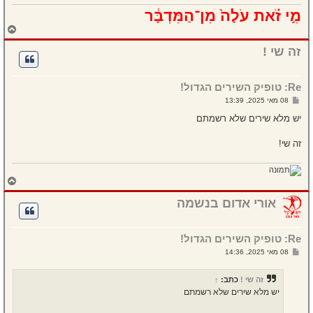
מִ֣י זֹ֗את עֹלָה֙ מִן־הַמִּדְבָּ֔ר
ח
ז
ר
זה שי !
ה
ל
מ
Re: טופיק השירים הגדול!
ע
ל
ש
08 מאי 2025, 13:39
ה
ל
י
יש מלא שירים שלא רשמתם
ח
ה
זה שי!
ח
ז
ר
אורי אדום בנשמה
ה
ל
מ
Re: טופיק השירים הגדול!
ע
ל
ש
08 מאי 2025, 14:36
ה
ל
י
ח
זה שי !
כתב:
↑
ה
יש מלא שירים שלא רשמתם