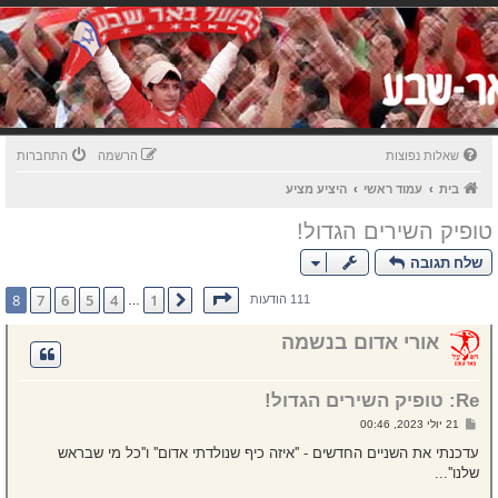
שאלות נפוצות
הרשמה
התחברות
בית
עמוד ראשי
היציע מציע
טופיק השירים הגדול!
שלח תגובה
דף
8
מתוך
8
8
7
6
5
4
1
הקודם
111 הודעות
…
אורי אדום בנשמה
Re: טופיק השירים הגדול!
ש
21 יולי 2023, 00:46
ל
י
עדכנתי את השניים החדשים - ''איזה כיף שנולדתי אדום'' ו''כל מי שבראש
ח
שלנו''...
ה