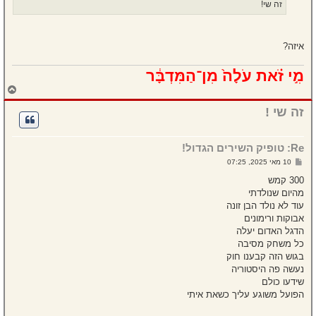
זה שי!
איזה?
מִ֣י זֹ֗את עֹלָה֙ מִן־הַמִּדְבָּ֔ר
ח
ז
ר
זה שי !
ה
ל
מ
Re: טופיק השירים הגדול!
ע
ל
ש
10 מאי 2025, 07:25
ה
ל
י
300 קמש
ח
מהיום שנולדתי
ה
עוד לא נולד הבן זונה
אבוקות ורימונים
הדגל האדום יעלה
כל משחק מסיבה
בגוש הזה קבענו חוק
נעשה פה היסטוריה
שידעו כולם
הפועל משוגע עליך כשאת איתי