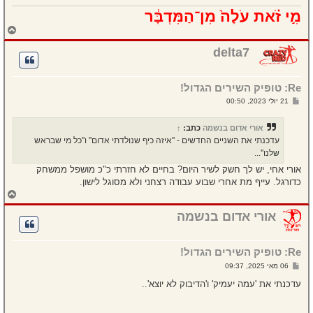
מִ֣י זֹ֗את עֹלָה֙ מִן־הַמִּדְבָּ֔ר
ח
ז
ר
delta7
ה
ל
מ
Re: טופיק השירים הגדול!
ע
ל
ש
21 יולי 2023, 00:50
ה
ל
י
ח
אורי אדום בנשמה
כתב:
↑
ה
עדכנתי את השניים החדשים - ''איזה כיף שנולדתי אדום'' ו''כל מי שבראש
שלנו''...
אורי אחי, יש לך חשק לשיר היום? בחיים לא חזרתי כ"כ מושפל ממשחק
כדורגל. עייף מת אחרי שבוע עבודה רצחני ולא מסוגל לישון.
ח
ז
ר
אורי אדום בנשמה
ה
ל
מ
Re: טופיק השירים הגדול!
ע
ל
ש
06 מאי 2025, 09:37
ה
ל
י
עדכנתי את 'עמה יעמיק' ו'הדיבוק לא יוצא'..
ח
ה