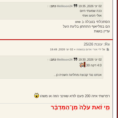
י
ח
02 יוני 2026, 19:35
Melikson24
כתב:
↑
ה
ככה שמעתי היום
אולי הטעו אותי
הסתכלתי בטבלה ב one
הם בפלייאוף התחתון בליגת העל
עדיין בושות
Re: עונת 25/26
ש
על ידי
אורי אדום בנשמה
»
02 יוני 2026, 19:49
ל
י
ח
02 יוני 2026, 19:30
Melikson24
כתב:
↑
ה
4:0 דקה 30
אנחנו נגד קבוצה מהליגה השניה כן...
רפרשתי איזה 200 פעם לודא שאינני הוזה או משהו
מִ֣י זֹ֗את עֹלָה֙ מִן־הַמִּדְבָּ֔ר