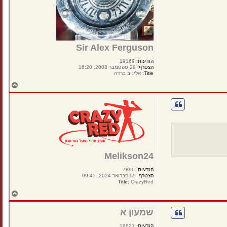
Sir Alex Ferguson
הודעות:
19169
הצטרף:
29 ספטמבר 2008, 16:20
Title:
אליניב ברדה
ח
ז
ר
ה
ל
מ
ע
ל
ה
Melikson24
הודעות:
7890
הצטרף:
05 פברואר 2024, 09:45
Title:
CrazyRed
ח
ז
ר
שמעון א
ה
ל
הודעות:
19821