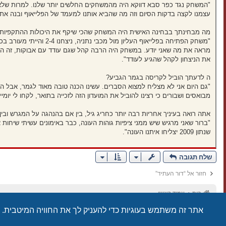
"המשחק נגד כפר סבא דווקא היה מהמשחקים החלשים יותר שלנו. למרות שלא היינ
עצמנו לקצה בדקות הסיום וזה מה שהביא אותנו למעמד של הפלייאוף ובנה את הו
מה מבחינתך בבחינה האישית היה המשחק שהכי שיקף את היכולות ההתקפיות
"משחק הפתיחה בפלייאוף ה
מראה את מה שאני יודע. במשחק היה הרבה קהל שגם עודד עם אבוקות, זה הכניס
את הניצחון לקהל שהגיע לעודד".
ה לדעתך הוביל לקריסה בגמר הגביע?
"גם היום אני לא מצליח למצוא הסברים. עשינו הכנה טובה מאוד לגמר, אבל ה
מבואסים ושבורים כי רצינו להוביל את המועדון הזה לזכייה בתואר, לקחו לי יו
אתה רואה בעיניך אחריות רבה יותר כחריג גיל, בין אם בהנהגה על המגרש ובין אם בהכוונה לשחקני שנתון 2009, שאש
"ברור שאני מרגיש שיש ממני ציפיות גוהות העונה, כבר באימונים עשיתי שיחות
שנתון 2009 יצליחו איתנו העונה".
שלח תגובה
חזור אל “דור העתיד”
בית
עמוד ראשי
אתר זה משתמש בעוגיות כדי להעניק לך את החוויה המיטבית.