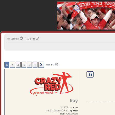
הרשמה
התחברות
6
5
4
3
2
1
הקודם
83 הודעות
Itay
הודעות:
11772
הצטרף:
21 יולי 2020, 03:23
Title:
CrazyRed