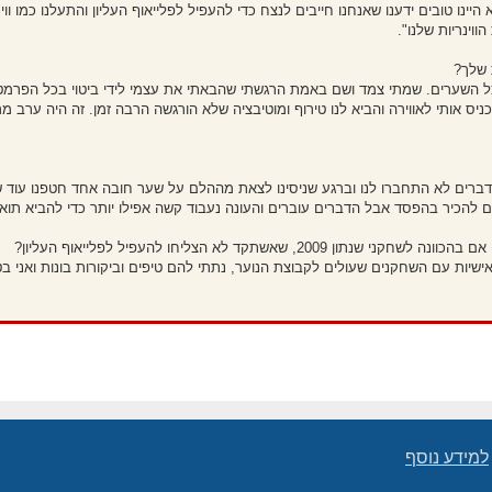
ו טובים ידענו שאנחנו חייבים לנצח כדי להעפיל לפלייאוף העליון והתעלנו כמו ווי
וינריות שלנו".
 שלך?
עליון מול מכבי נתניה, ניצחנו 2-4 והייתי מעורב בכל השערים. שמתי צמד ושם באמת הרגשתי שהבאתי את עצמי לידי ביטוי 
 אותי לאווירה והביא לנו טירוף ומוטיבציה שלא הורגשה הרבה זמן. זה היה ערב מר
דברים לא התחברו לנו וברגע שניסינו לצאת מההלם על שער חובה אחד חטפנו עוד שע
מיים להכיר בהפסד אבל הדברים עוברים והעונה נעבוד קשה אפילו יותר כדי להביא תואר
תקד לא הצליחו להעפיל לפלייאוף העליון?
 אישיות עם השחקנים שעולים לקבוצת הנוער, נתתי להם טיפים וביקורות בונות ואני 
למידע נוסף
Semi_Deus
Revolution style by
מופעל על ידי
phpBB
® Forum Software © phpBB Limited
מבוסס על
phpBB.co.il - פורומים בעברית
. © 2017 - phpBB.co.il.