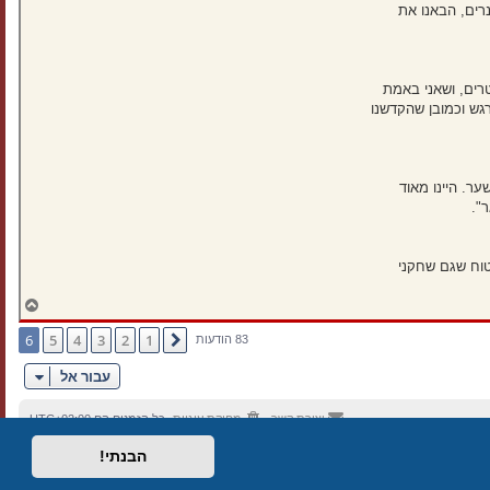
נרים, הבאנו את
בכל הפרמטרים, ושאני באמת
גש וכמובן שהקדשנו
ר. היינו מאוד
".
בטוח שגם שחקני
ח
ז
ר
6
5
4
3
2
1
הקודם
83 הודעות
ה
ל
עבור אל
מ
ע
ל
יצירת קשר
מחיקת עוגיות
כל הזמנים הם
UTC+02:00
ה
הבנתי!