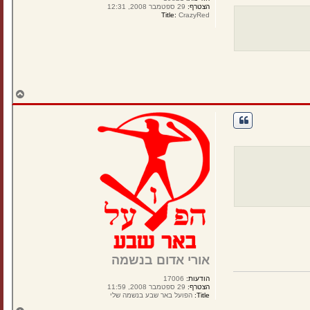
מ
הצטרף:
29 ספטמבר 2008, 12:31
ע
Title:
CrazyRed
ל
ה
ח
ז
ר
ה
ל
מ
ע
ל
ה
אורי אדום בנשמה
הודעות:
17006
הצטרף:
29 ספטמבר 2008, 11:59
Title:
הפועל באר שבע בנשמה שלי