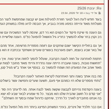
Re: עונת 25/26
ש
על ידי
Itay
»
18 יולי 2026, 15:34
ל
י
בעוד חודש ליגת העל לנוער חוזרת לפעילות ואם יש קבוצה שמחפשת ליצור המשכ
ח
מוצלחת מאוד והייתה כפסע מזכיה בגביע, אך הובסה לרוע מזלה במשחק הגמר 
ה
גם העונה מי שיקח פיקוד על הקווים הוא ניר דנון, שינסה ליצור המשכיות עם 
ניב וקנין בחר שלא להמשיך כחריג גיל והושאל להפועל כפ"ס. העונה שלישיית חריגי
אך גם בחוליית הקישור ישנם שחקנים עם רזומה מספרית מרשימה, אחד מהם הוא
של באר שבע בעצמו, רשם מעורבות בעשרים שערים אשתקד ובכתבה זו הוא מד
חתמת לאחרונה על חוזה לעונה הקרובה, שעלול להפוך לחוזה ארוך טווח. איך 
"תחושות טובות, בעונה שעברה הייתה עונה נהדרת והייתי מאוד מחובר לצוות שדוח
מאוד אוהב את המועדון הזה ושמח להמשיך בו. בנוסף אני אוהד ב"ש מגיל קטן
מה בנה אותך בשנה וחצי האחרונות לקראת האתגר לעונה הקרובה?
"נתתי מספרים שלא היו כמוהם אף פעם, תשעה שערים וחמישה עשר בישולים. עבדו איתי הרבה ב
בעונה הקודמת נהייתם לקבוצה שקשה מאוד לנצח אותה. מה לדעתך היה סוד 
"אני קודם כל חושב שהבית שלנו הוא מבצר. כל מי שמגיע לבאר שבע לא יוצא מ
בה אנחנו מחוברים לאורך כל הדרך, שיחקנו כדורגל שמח ובסוף זה השתלם״
אם כבר תלכיד של ווינרים, בעיניי המשחק המייצג ביותר היה מול הפועל כפ"ס.