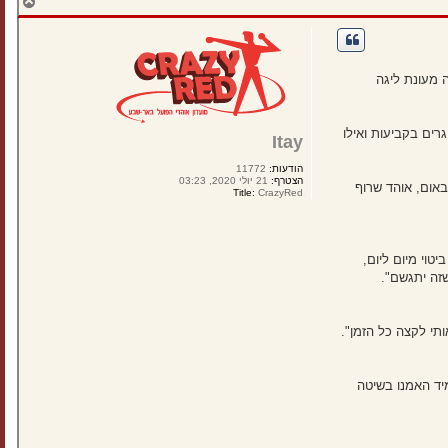
ח
ז
ר
ה
ל
מ
 מעונת ליגה
ע
ל
ה
רים בקביעות ואילו
Itay
הודעות:
11772
הצטרף:
21 יולי 2020, 03:23
באום, אוהד שרוף
Title:
CrazyRed
טוי מיום ליום,
זה יתגשם".
מיד האמנו בשיטה