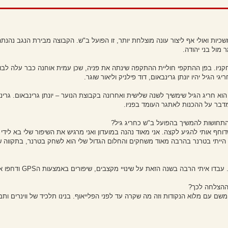
יות ואולי אף ליצור עונה מוצלחת יותר, זו הפועל ב"ש. הקבוצה מבירת הנגב נהנתה
מול בני יהודה.
שחקניו. בפן ההתקפי חוליית ההתקפה שינתה את פניה, שכן עמית אוחנה כבר עלה לבוג
 הגיל יהיו יונתן גרינבאום, דוד פילניק וליאור שוגר.
 חריג הגיל שימשיך לשנה שלישית ואחרונה בקבוצת הנוער – יונתן גרינבאום. גרינ
בר על ההכנות לאתגר העומד בפניו.
התחושות להמשיך בהפועל ב"ש כחריג גיל?
ף אותי להגיע לקצה. אני מאוד נהנה במועדון ואני מרגיש את השיפור שלי בא לידי בי
, הייתי בטרנר בהרבה מאוד משחקים והחלום הגדול שלי הוא לשחק בטרנר, בתקווה ש
שנה הזאת על שינויי מקצבים, שיפורים באמצעות הGPS ודחפו אותי לקצה כל הזמן".
ההצלחה לכך?
שם עם מלוא הנקודות וזה מה שקרה עד לפני הפלייאוף. בנינו תלכיד של ווינרים ות