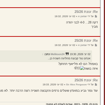
Re: עונת 25/26
ש
על ידי
שמעון א
»
02 יוני 2026, 19:32
ל
י
דקה 28... 4-0 לבני יהודה
ח
מביך
ה
Re: עונת 25/26
ש
על ידי
שמעון א
»
02 יוני 2026, 19:32
ל
י
ח
02 יוני 2026, 19:30
Melikson24
כתב:
↑
ה
אנחנו נגד קבוצה מהליגה השניה כן...
באמת? הם לא פלייאוף תחתון?
איזה בושות
Re: עונת 25/26
ש
על ידי
Sir Alex Ferguson
»
02 יוני 2026, 19:33
ל
י
עוד גמר גביע במועדון שעולים נרפים והקבוצה השנייה רוצה הרבה יותר. לא מוב
ח
ה
חיים לוי, 1978 - 2013, אגדות לעולם לא מתות!