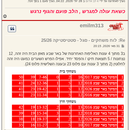
נערך לאחרונה על ידי
4 לב אדום
ב 28 יולי 2026, 04:22, נערך פעם 1 בסך הכל.
כשאת עולה למגרש , הלב פועם והגוף נרגש
ח
ז
ר
emilm313
ה
ל
מ
Re: לוח משחקים - סגל - סטטיסטיקה 25/26
ע
ל
ש
31 מאי 2026, 20:15
ה
ל
י
ב3 מתוך 4 עונות האליפות האחרונות של באר שבע מאזן הבית היה זהה, 12
ח
נצחונות / 5 תוצאות תיקו / והפסד יחיד. אפילו הפרש השערים כמעט היה זהה
ה
לחלוטין (2 מתוך 3 עונות עם פלוס 23 ובעונה השלישית פלוס 24).