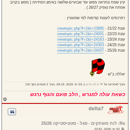
קיץ שמח ונתראה ממש עוד שבועיים-שלושה באימון הפתיחה ( ממש בקרוב
אפתח את טופיק 26/27 ) .
רפרנסים לעונות קודמות למי שמעוניין :
עונת 21/22 -
viewtopic.php?f=2&t=23885
עונת 22/23 -
viewtopic.php?f=2&t=24001
עונת 23/24 -
viewtopic.php?f=2&t=24163
עונת 24/25 -
viewtopic.php?f=2&t=24303
עונת 25/26 -
viewtopic.php?f=2&t=24437
יאללה ב"ש
נערך לאחרונה על ידי
4 לב אדום
ב 03 יוני 2026, 09:19, נערך 2 פעמים בסך הכל.
כשאת עולה למגרש , הלב פועם והגוף נרגש
ח
ז
ר
delta7
ה
ל
מ
Re: לוח משחקים - סגל - סטטיסטיקה 25/26
ע
ל
ש
02 יוני 2026, 23:52