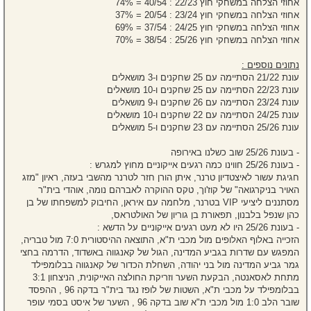
אחוזי הצלחה במשחקי חוץ 22/23 : 40/54 = 74%
אחוזי הצלחה במשחקי חוץ 23/24 : 20/54 = 37%
אחוזי הצלחה במשחקי חוץ 24/25 : 37/54 = 69%
אחוזי הצלחה במשחקי חוץ 25/26 : 38/54 = 70%
נתונים נוספים :
עונת 21/22 הסתיימה עם 25 שחקנים ו-3 מושאלים
עונת 22/23 הסתיימה עם 25 שחקנים ו-10 מושאלים
עונת 23/24 הסתיימה עם 26 שחקנים ו-9 מושאלים
עונת 24/25 הסתיימה עם 22 שחקנים ו-10 מושאלים
עונת 25/26 הסתיימה עם 23 שחקנים ו-5 מושאלים
- בעונת 25/26 שוב כשלנו באירופה
- בעונת 25/26 חווינו כמה רגעים אייקוניים מחוץ למגרש :
חגיגת עשור לאיצטדיון טרנר, איתן הורן חזר לטרנר מהשבי בעזה, ראיון "מזג
האויר בניקרגואה" של קוז'וך, טקס ההוקרה לאברהם נומה, אוהדי בית"ר
מסתננים ליציעי VIP בטרנר, מלחמה עם איראן, החיבוק למשפחתו של בן
כהן שנפל בלבנון, תפאורת בן גוריון של האולטראס,
- בעונת 25/26 היו לא מעט רגעים אייקוניים על הדשא :
הזכייה באלוף האלופים מול מכבי ת"א, התוצאה ההיסטורית 7:0 מול טבריה,
המפגש עם שדרות בגביע המדינה, הגול של קאנגווה באשדוד, הדרמה בחצי
גמר גביע המדינה מול בני יהודה, השחלת הכדור של קאנגווה בבלומפילד
מתחת לאסאנטה, הבקעת השער וזריקת החולצה האייקונית, הניצחון 3:1
בבלומפילד על מכבי ת"א, השטות של לופז נגד בית"ר בדקה 96 , ההפסד
שובר הלב 1:0 מול מכבי ת"א שוב בדקה 96 , השער של איסט בסמי עופר