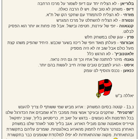
בלוריאן
- לא הצליח יחד עם דיופ לשמור על מרכז הרחבה
דיופ
- משחק לא טוב שלו. ויש לו הרבה כאלה.
מזרחי
- לא הצליח להתמודד עם שחקני הקו של ת"א.
ונטורה
- לא הצליח להשתלט על מרכז המגרש
קנגאווה
- יופי של עירנות, חטיפה ובישול. אבל פה פחות או יותר הוא הפסיק
לבלוט.
פרץ
- עוגן שלנו במשחק חלש
אבורומי
- פעלתן מאוד ויופי של ריכוז בשער שכבש. היחיד שהפיק משהו קצת
מעל כולם אבל שוב זה לא היה מספיק
זלאטנוביץ'
- לא הורגש כלל
גאנח
- מיהר לחתונה של אחיו וכך זה גם היה נראה.
איסט
- הגיע למצבים טובים שהיה חייב לעשות בהם יותר.
כנאען
- נכנס והוסיף לנו עומק
יאללה ב"ש
נ.ב1 - קטטה בסיום המשחק : ארוע מביש שמי ששותף לו צריך להענש
*
פרטנית*
. שחקנים ובעיקר אנשי צוות ממכבי ת"א שמבזים את הכדורגל שלנו
בכל הזדמנות ולא נענשים - בדגש על יואב זיו, כריסטיאן בליץ', שגיב יחזקאל
וטייריס אסאנטה שהם מובילי הארוע. אגב בליץ' סטר לאוהד שלנו במשחק
האחרון בטרנר והצליח לחמוק מהארוע באלגנטיות. שומרים עליהם בתקשורת
ובהתאחדות. מקווה שההתאחדות לא יפלו למלכודת שטומנים כבר בתקשורת