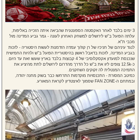
3 ימים בלבד לאחר האקסטזה הספונטנית שהביאה איתה הזכייה באליפות,
עלתה הפועל ב"ש לירושלים למשחק האחרון לעונה - גמר גביע המדינה מול
מכבי ת"א.
לנגד עיניהם של חניכיו של רן קוז'וך עמדה הזדמנות לעשות היסטוריה - לזכות
בגביע המדינה, לזכות בדאבל ראשון בהיסטוריית הפועל ב"ש ולהיות החמישית
שנכנסת למועדון אקסקלוסיבי של 4 קבוצות בלבד בארץ שעשו זאת עד היום.
כ-12.5k צופים ליוו את ב"ש כל הדרך מהדרום לירושלים לתת מהיציע את
התמיכה המנטלית לה זקוקים השחקנים.
כמיטב המסורת - התכנסויות מוקדמות התרחשו כבר בשוק מחנה יהודה,
ובמתחם ה-FAN ZONE שסמוך לאיצטדיון לקראת המאורע.