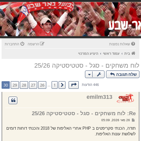
שאלות נפוצות
הרשמה
התחברות
בית
עמוד ראשי
היציע המרכזי
לוח משחקים - סגל - סטטיסטיקה 25/26
שלח תגובה
דף
30
מתוך
30
30
29
28
27
26
1
הקודם
446 הודעות
…
emilm313
Re: לוח משחקים - סגל - סטטיסטיקה 25/26
ש
26 מאי 2026, 05:09
ל
י
תודה, הכנתי סקריפטים ב PHP אחרי האליפות של 2018 והכנתי דוחות דומים
ח
לשלושת עונות האליפות.
ה