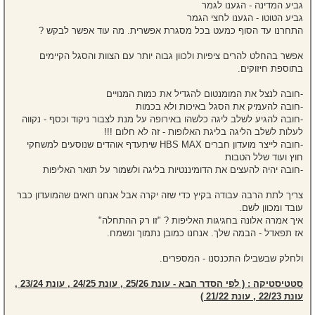
גביע המדינה - הגענו לגמר
גביע הטוטו - הגענו לחצי הגמר
התחרנו עד הסוף כמעט בכל מסגרת אפשרית. מה עוד אפשר לבקש ?
אפשר בהחלט להרים ציפיות ולכוון גבוה יותר עם הצוות והסגל הקיימים
בתוספת חיזוקים.
-חובה לנצל את המומנטום להגדיל את כמות המנויים
-חובה להעמיק את הסגל באיכות ולא בכמות
-חובה להגיע לשלב ליגה כלשהו באירופה על מנת לצבור ניקוד וכסף - נקווה
לעלות לשלב הליגה בליגת האלופות - זה לא חלום !!!
-חובה לייצר מועדון חברים HBS MAX שיתעדף אוהדים שנוסעים למשחקי
חוץ ועוד שלל הטבות
-חובה יהיה להעצים את הדומיננטיות בליגה ולשמור על תואר האליפות
צריך לתת הרבה עבודה בקיץ כדי שזה יקרה אבל אנחנו רואים שהמועדון כבר
עובד ומכוון לשם.
איך אמרה אלונה בחגיגות האליפות ? "זו רק ההתחלה"
אז תפאדל - הבמה שלך. אנחנו כמובן נתמוך ונשמח.
ולחלק שבשבילו התכנסנו - המספרים.
סטטיסטיקה : ( לפי הסדר הבא - עונת 25/26 , עונת 24/25 , עונת 23/24 ,
עונת 22/23 , עונת 21/22 )