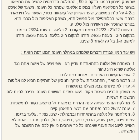
שהעניק ניצחון דרמטי בדקה ה-90 , ההחלטה הדרמטית להציב את מרציאנו
בשער כל הפלייאוף העליון במקום אליאסי שפתח כל העונה, השער של איסט
ב-4:2 על פ"ת במושבה, שער השיוויון של קאנגווה בטדי, השער של דוידזאדה
בצהרי שישי בבלומפילד מול הפועל ת"א, משחק האליפות מול מכבי ת"א
בטרנר שהזכיר את האווירה מול סלטיק,
- בעונות 21/22 ו-22/23 סיימנו במקום ה-2 בליגה . בעונת 23/24 סיימנו
במקום ה-3 . בעונת 24/25 חזרנו למקום ה-2 בליגה. בעונת 25/26 חזרנו
למקום ה-1 בליגה לאחר 8 שנים.
ויש עוד המון עבודה ודברים שלמדנו במהלך העונה המטורפת הזאת :
1. מעמדה של אלונה בהתאחדות עדיין רע . אופוזיציה של אישה אחת נגד
אליטה שהיא רוע טהור
2. גופי התקשורת הארציים - אנחנו בזים לכם.
3. הרכש בינואר , ההתבגרות של קוז'וך והניסיון של הותיקים הביא לנו אליפות
4. עדיין לא פיתחנו צבא משלנו בתקשורת
5. מועדון חברים בשיטת ניקוד. נעשו צעדים ראשונים העונה וצריכה להיות לזה
המשכיות רשמית.
6. מחלקת הנוער עשתה עונה נהדרת בראשות גל ברשאן. נקווה להמשכיות.
7. עונת 26/27 כבר נפתחה עם רכש. התיאבון קיים.
8. המלחמה של אלונה בהתאחדות ובמנהלת - שינו, מאירי, גלעד ברגמן ,
עמית פינס , אבן עזרא, הדסי, זרנקין, דויטש, ברזל, כלפון, ענבר - אתם לא
ראויים לייצג את הענף שאנחנו כל כך אוהבים כי אין לכם את הנשמה של
המשחק .