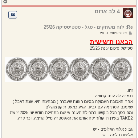
ח
ז
ר
4 לב אדום
ה
ל
מ
Re: לוח משחקים - סגל - סטטיסטיקה 25/26
ע
ל
ש
02 יוני 2026, 20:31
ה
ל
י
הבאנו ת'שישית
ח
ה
ספיישל סיכום עונת 25/26
זהו.
נגמרה לה עונה קסומה.
אחרי האכזבה העמוקה בסיום העונה שעברה ( מבחינתי היא עונת דאבל )
שאמנם הסתיימה עם גביע, הגיע כמעט תיקון מושלם.
ומה בסך הכל ביקשנו בתחילת העונה אי שם בתחילת חודש יוני 2025 ? שה-
TAKE2 בעידן רן קוז'וך יקח אותנו את האקסטרה מייל קדימה. וכך קרה.
גביע אלוף האלופים - יש
אליפות הליגה - יש