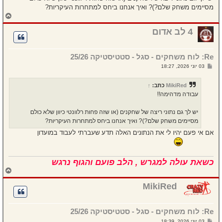
מסיימים משחק שלם?)? ואיך אנחנו ביחס למתחרות העיקריות?
ח
ז
ר
4 לב אדום
ה
ל
מ
Re: לוח משחקים - סגל - סטטיסטיקה 25/26
ע
ל
ש
03 יוני 2026, 18:27
ה
ל
י
ח
MikiRed
כתב:
↑
ה
עבודה מדהימה!!
יש לך גם נתוני ריצה של שחקנים (או שזה פחות רלוונטי כיוון שלא כולם
מסיימים משחק שלם?)? ואיך אנחנו ביחס למתחרות העיקריות?
אם אי פעם יהיו לי את הנתונים האלה תדע שעברתי לעבוד במועדון
כשאת עולה למגרש , הלב פועם והגוף נרגש
ח
ז
ר
MikiRed
ה
ל
מ
Re: לוח משחקים - סגל - סטטיסטיקה 25/26
ע
ל
ש
03 יוני 2026, 18:39