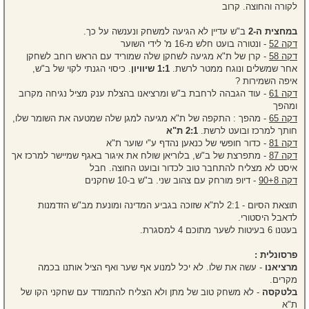
לקורה והחוצה. קרוב
במחצית ה-2
ב"ש עדיין לא הגיעה למשחק ונענשה על כך.
דקה 52
- ונטורה בועט חלש מ-16 מ' לידי השוער
דקה 58
- קרן של ת"א מגיעה לשחקן שלה שמוריד עם הראש רוחב לשחקן
אחר שמשלים ונוגח ממטר לרשת.
1:1 שיוויון
. כיסוי הגנתי לקוי של ב"ש,
איפה השמירות ?
דקה 61
- עוד הגבהה לרחבת ב"ש ומרציאנו בהצלת ענק מציל נגיחה מקרוב
ומהפך
דקה 65
- מהפך : התקפה של ת"א מגיעה למגן שלה שמטעה את השומר שלו,
חותך למרכז ובועט לרשת.
2:1 ת"א
דקה 81
- כדור חופשי של כנאען נהדף ע"י שוער ת"א
דקה 87
- מתפרצת של ב"ש, בלוריאן שולח את איגור באגף שמיישר למרכז אך
איסט לא מצליח להתחבר טוב לכדור ובועט החוצה. חבל
דקה 90+8
- דיופ מורחק עם צהוב שני. ב"ש ב-10 שחקנים
תוצאת הסיום - 2:1 לת"א שזוכה בגביע המדינה ומונעת מב"ש הזדמנות
לדאבל היסטורי.
בעטנו 6 בעיטות לשער מתוכם 4 למסגרת.
פרסונלית :
מרציאנו
- עשה את שלו. לא יכל למנוע אף שער ואף הציל אותנו בכמה
מקרים.
בלטקסה
- לא משחק טוב של מתן ולא הצליח להתמודד עם שחקני הקו של
ת"א