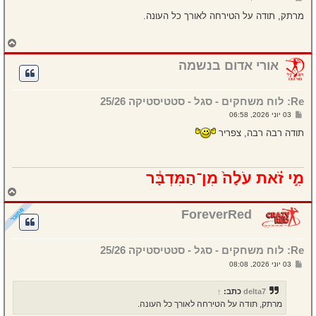
ה
ל
י
מרתק, תודה על הטירחה לאורך כל העונה.
ח
ה
ח
ז
ר
אורי אדום בנשמה
ה
ל
מ
Re: לוח משחקים - סגל - סטטיסטיקה 25/26
ע
ל
ש
03 יוני 2026, 06:58
ה
ל
י
תודה רבה רבה, צפריר
ח
ה
מִ֣י זֹ֗את עֹלָה֙ מִן־הַמִּדְבָּ֔ר
ח
ז
ר
ForeverRed
ה
ל
מ
Re: לוח משחקים - סגל - סטטיסטיקה 25/26
ע
ל
ש
03 יוני 2026, 08:08
ה
ל
י
ח
delta7
כתב:
↑
ה
מרתק, תודה על הטירחה לאורך כל העונה.