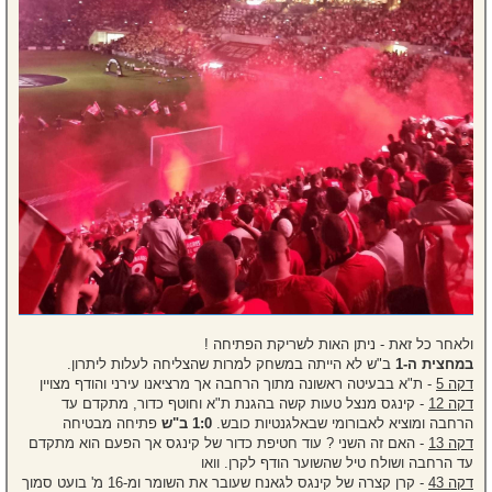
ולאחר כל זאת - ניתן האות לשריקת הפתיחה !
במחצית ה-1
ב"ש לא הייתה במשחק למרות שהצליחה לעלות ליתרון.
דקה 5
- ת"א בבעיטה ראשונה מתוך הרחבה אך מרציאנו עירני והודף מצויין
דקה 12
- קינגס מנצל טעות קשה בהגנת ת"א וחוטף כדור, מתקדם עד
הרחבה ומוציא לאבורומי שבאלגנטיות כובש.
1:0 ב"ש
פתיחה מבטיחה
דקה 13
- האם זה השני ? עוד חטיפת כדור של קינגס אך הפעם הוא מתקדם
עד הרחבה ושולח טיל שהשוער הודף לקרן. וואו
דקה 43
- קרן קצרה של קינגס לגאנח שעובר את השומר ומ-16 מ' בועט סמוך