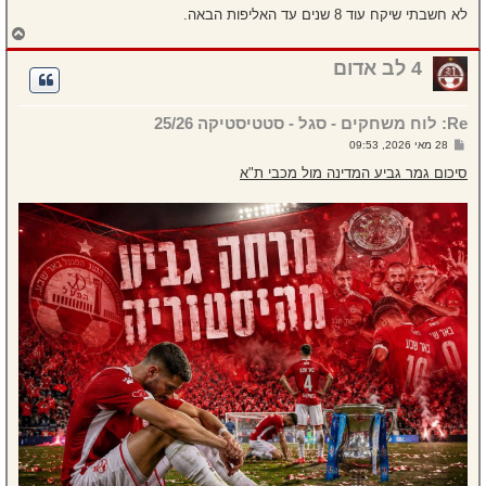
לא חשבתי שיקח עוד 8 שנים עד האליפות הבאה.
ח
ז
ר
4 לב אדום
ה
ל
מ
Re: לוח משחקים - סגל - סטטיסטיקה 25/26
ע
ל
ש
28 מאי 2026, 09:53
ה
ל
י
סיכום גמר גביע המדינה מול מכבי ת"א
ח
ה