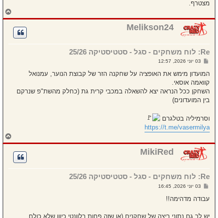
מצטרף.
ח
ז
ר
Melikson24
ה
ל
מ
Re: לוח משחקים - סגל - סטטיסטיקה 25/26
ע
ל
ש
03 יוני 2026, 12:57
ה
ל
י
המועדון מימש את האופציה על שחקנה הזר של קבוצת הנוער, עמנואל
ח
קוואמה אוסאי.
ה
השחקן ככל הנראה יצא להשאלה במכבי קרית גת (כחלק מהשת"פ שנרקם
בין המועדונים)
וסרמיליה בטלגרם
https://t.me/vasermilya
ח
ז
ר
MikiRed
ה
ל
מ
Re: לוח משחקים - סגל - סטטיסטיקה 25/26
ע
ל
ש
03 יוני 2026, 16:45
ה
ל
י
עבודה מדהימה!!
ח
ה
יש לך גם נתוני ריצה של שחקנים (או שזה פחות רלוונטי כיוון שלא כולם