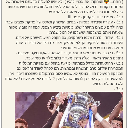
( חחח...
הצחקתי את עצמי כרגע ) ולא יעיזו להעלות בדעתם אפשרות של
הפחתת נקודות. נדאג להזכיר להם שרק לפני חודש/חודשיים הם עצמם טענו
שזה לא ספורטיבי לפגוע במה שהושג על המגרש.
נ.ב2 - שיפוט : דוד פוקסמן - אפס !!!
נ.ב3 - עקירת ושבירת כסאות - בסיום המשחק וכאקט של פריקת עצבים שברו
כמה ילדים טפשים מהקהל שלנו כיסאות ביציע הצפוני. למה זה טוב ? מקווה
שיאתרו אותם במצלמות ושישלמו על הנזק שגרמו.
נ.ב4 - עידוד - נדמה שכמו השחקנים, גם הקהל הגיע למשחק על אדים.
העידוד היה טוב לפרקים אך לא מספיק. אגב גם בצד של היריבה. עונה
מתישה עם חודש אחרון מתיש ואינטנסיבי.
נ.ב5 - די כבר עם טדי מארח גמרים, די ! הגישה והאקוסטיקה מעיקים -
נחנקנו מהעיר הזאת, וואלה הייתי מעדיף בלומפילד או סמי עופר.
נ.ב6 - ההתאחדות כרגיל מנותקת ופוגעת בקהל עם מוזיקת המעליות
המסריחה שלהם טרם המשחק ובמחצית. תנו לקהל לעודד וחלאס עם
המוזיקה המעיקה הזו ! בנוסף לא שמעו כלום ברמקולים כשהכרוז דיבר. מה,
לא עשיתם בדיקה לפני כן לראות שהכל תקין ? לוזרים לא מקצועיים ! לא אתם
ולא המנהלת הבזויה.
נ.ב7 -