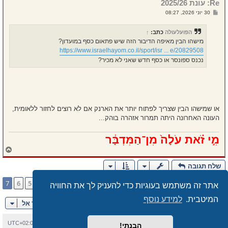
Re: עונת 2025/26
ע
ל
ש
30 יוני 2026, 08:27
ה
ל
י
ח
הפועלעולה
כתב:
↑
ה
מישהו הבין מאיפה הדיבור הזה שיש פתאום כסף במועדון?
https://www.israelhayom.co.il/sport/isr ... e/20829508
נכנס ספונסר או כסף חדש שאני לא מכיר?
או שמישהו הבין שצריך לפתוח יותר את הארנק אם לא רוצים לחזור ללאומית,
העונה האחרונה היתה תמרור אזהרה בוהק...
מִ֣י זֹ֗את עֹלָה֙ מִן־הַמִּדְבָּ֔ר
ח
ז
ר
שלח תגובה
ה
ל
דף
7
מתוך
7
7
6
5
4
3
1
הקודם
100 הודעות
…
אתר זה משתמש בעוגיות כדי להעניק לך את החוויה
מ
ע
המיטבית.
למידע נוסף
ל
עבור אל
ה
בית
עמוד ראשי
יצירת קשר
מחיקת עוגיות
כל הזמנים הם
UTC+02:00
הבנתי!