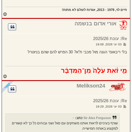
חיים לוי, 1978 - 2013, אגדות לעולם לא מתות!
ח
ז
ר
אורי אדום בנשמה
ה
ל
מ
Re: עונת 2025/26
ע
ל
ש
03 יוני 2026, 19:08
ה
ל
י
בלי ריבאונד הגנה מול מכבי ת''א? 30 הפרש להם שהם בניוטרל
ח
ה
מִ֣י זֹ֗את עֹלָה֙ מִן־הַמִּדְבָּ֔ר
ח
ז
ר
Melikson24
ה
ל
מ
Re: עונת 2025/26
ע
ל
ש
03 יוני 2026, 19:29
ה
ל
י
ח
Sir Alex Ferguson
כתב:
↑
ה
שורף בעיניים לראות אותנו משחקים עם סגל ושני גבוהים כל כך לא קשורים
למקצוע באותה חמישייה.