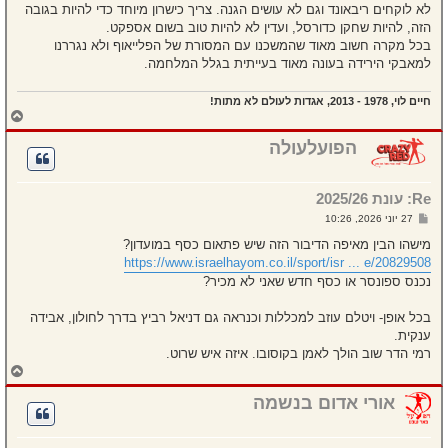
לא לוקחים ריבאונד וגם לא עושים הגנה. צריך כישרון מיוחד כדי להיות בגובה
הזה, להיות שחקן כדורסל, ועדין לא להיות טוב בשום אספקט.
בכל מקרה חשוב מאוד שהמשכנו עם המסורת של הפלייאוף ולא נגררנו
למאבקי הירידה בעונה מאוד בעייתית בגלל המלחמה.
חיים לוי, 1978 - 2013, אגדות לעולם לא מתות!
ח
ז
ר
הפועלעולה
ה
ל
מ
Re: עונת 2025/26
ע
ל
ש
27 יוני 2026, 10:26
ה
ל
י
מישהו הבין מאיפה הדיבור הזה שיש פתאום כסף במועדון?
ח
https://www.israelhayom.co.il/sport/isr ... e/20829508
ה
נכנס ספונסר או כסף חדש שאני לא מכיר?
בכל אופן- ויטלם עוזב למכללות וכנראה גם דניאל רביץ בדרך לחולון, אבידה
ענקית.
רמי הדר שוב הולך לאמן בקוסובו. איזה איש שרוט.
ח
ז
ר
אורי אדום בנשמה
ה
ל
מ