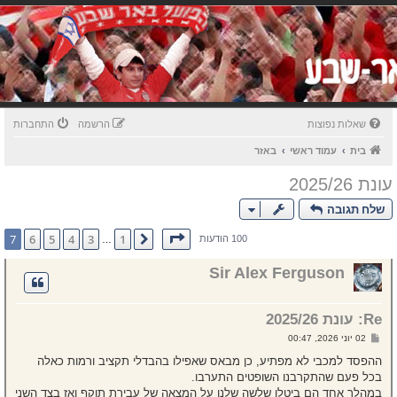
שאלות נפוצות
הרשמה
התחברות
בית
עמוד ראשי
באזר
עונת 2025/26
שלח תגובה
דף
7
מתוך
7
7
6
5
4
3
1
הקודם
100 הודעות
…
Sir Alex Ferguson
Re: עונת 2025/26
ש
02 יוני 2026, 00:47
ל
י
ההפסד למכבי לא מפתיע, כן מבאס שאפילו בהבדלי תקציב ורמות כאלה
ח
בכל פעם שהתקרבנו השופטים התערבו.
ה
במהלך אחד הם ביטלו שלשה שלנו על המצאה של עבירת תוקף ואז בצד השני