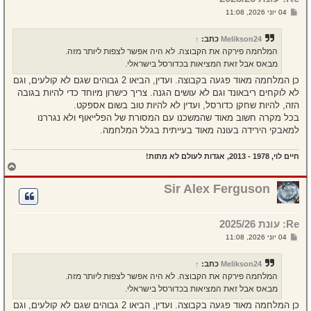
ל
ש
04 יוני 2026, 11:08
ה
ל
י
ח
Melikson24
כתב:
↑
ה
המלחמה פירקה את הקבוצה. לא היה אפשר לצפות ליותר מזה.
מבאס אבל זאת המציאות בכדורסל בישראלי.
כן המלחמה מאוד פגעה בקבוצה. ועדין, הביאו 2 גבוהים שגם לא קולעים, וגם
לא לוקחים ריבאונד וגם לא עושים הגנה. צריך כישרון מיוחד כדי להיות בגובה
הזה, להיות שחקן כדורסל, ועדין לא להיות טוב בשום אספקט.
בכל מקרה חשוב מאוד שהמשכנו עם המסורת של הפלייאוף ולא נגררנו
למאבקי הירידה בעונה מאוד בעייתית בגלל המלחמה.
חיים לוי, 1978 - 2013, אגדות לעולם לא מתות!
ח
ז
ר
Sir Alex Ferguson
ה
ל
מ
Re: עונת 2025/26
ע
ל
ש
04 יוני 2026, 11:08
ה
ל
י
ח
Melikson24
כתב:
↑
ה
המלחמה פירקה את הקבוצה. לא היה אפשר לצפות ליותר מזה.
מבאס אבל זאת המציאות בכדורסל בישראלי.
כן המלחמה מאוד פגעה בקבוצה. ועדין, הביאו 2 גבוהים שגם לא קולעים, וגם