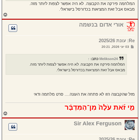
המלחמה פירקה את הקבוצה. לא היה אפשר לצפות ליותר מזה.
מבאס אבל זאת המציאות בכדורסל בישראלי.
ח
ז
ר
אורי אדום בנשמה
ה
ל
מ
Re: עונת 2025/26
ע
ל
ש
03 יוני 2026, 20:21
ה
ל
י
ח
Melikson24
כתב:
↑
ה
המלחמה פירקה את הקבוצה. לא היה אפשר לצפות ליותר מזה.
מבאס אבל זאת המציאות בכדורסל בישראלי.
מזל שהקבוצה הזו לא פתחה את העונה.... סרט מלחמה ודאי
מִ֣י זֹ֗את עֹלָה֙ מִן־הַמִּדְבָּ֔ר
ח
ז
ר
Sir Alex Ferguson
ה
ל
מ
Re: עונת 2025/26
ע