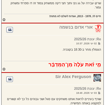
שרקו עבירה על גג נקי ותוך חצי דקה ממשחק צמוד זה דו ספרתי ומשחק
גמור.
חיים לוי, 1978 - 2013, אגדות לעולם לא מתות!
ח
ז
ר
אורי אדום בנשמה
ה
ל
מ
Re: עונת 2025/26
ע
ל
ש
02 יוני 2026, 10:37
ה
ל
י
הגומלין מחר ב-18:30 בקונכיה.
ח
ה
מִ֣י זֹ֗את עֹלָה֙ מִן־הַמִּדְבָּ֔ר
ח
ז
ר
Sir Alex Ferguson
ה
ל
מ
Re: עונת 2025/26
ע
ל
ש
03 יוני 2026, 18:46
ה
ל
י
שורף בעיניים לראות אותנו משחקים עם סגל ושני גבוהים כל כך לא קשורים
ח
למקצוע באותה חמישייה.
ה