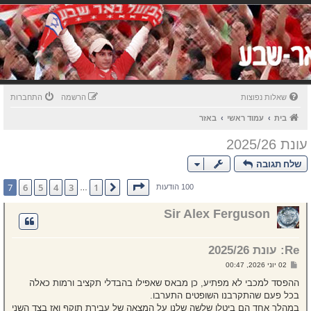
שאלות נפוצות
הרשמה
התחברות
בית
עמוד ראשי
באזר
עונת 2025/26
שלח תגובה
דף
7
מתוך
7
7
6
5
4
3
1
הקודם
100 הודעות
…
Sir Alex Ferguson
Re: עונת 2025/26
ש
02 יוני 2026, 00:47
ל
י
ההפסד למכבי לא מפתיע, כן מבאס שאפילו בהבדלי תקציב ורמות כאלה
ח
בכל פעם שהתקרבנו השופטים התערבו.
ה
במהלך אחד הם ביטלו שלשה שלנו על המצאה של עבירת תוקף ואז בצד השני