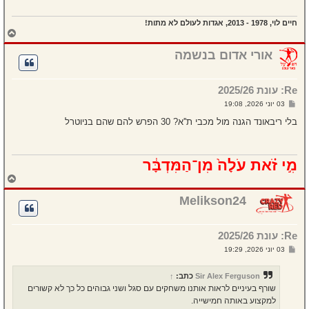
חיים לוי, 1978 - 2013, אגדות לעולם לא מתות!
ח
ז
ר
אורי אדום בנשמה
ה
ל
מ
Re: עונת 2025/26
ע
ל
ש
03 יוני 2026, 19:08
ה
ל
י
בלי ריבאונד הגנה מול מכבי ת''א? 30 הפרש להם שהם בניוטרל
ח
ה
מִ֣י זֹ֗את עֹלָה֙ מִן־הַמִּדְבָּ֔ר
ח
ז
ר
Melikson24
ה
ל
מ
Re: עונת 2025/26
ע
ל
ש
03 יוני 2026, 19:29
ה
ל
י
ח
Sir Alex Ferguson
כתב:
↑
ה
שורף בעיניים לראות אותנו משחקים עם סגל ושני גבוהים כל כך לא קשורים
למקצוע באותה חמישייה.