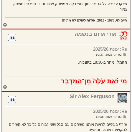
שרקו עבירה על גג נקי ותוך חצי דקה ממשחק צמוד זה דו ספרתי ומשחק
גמור.
חיים לוי, 1978 - 2013, אגדות לעולם לא מתות!
ח
ז
ר
אורי אדום בנשמה
ה
ל
מ
Re: עונת 2025/26
ע
ל
ש
02 יוני 2026, 10:37
ה
ל
י
הגומלין מחר ב-18:30 בקונכיה.
ח
ה
מִ֣י זֹ֗את עֹלָה֙ מִן־הַמִּדְבָּ֔ר
ח
ז
ר
Sir Alex Ferguson
ה
ל
מ
Re: עונת 2025/26
ע
ל
ש
03 יוני 2026, 18:46
ה
ל
י
שורף בעיניים לראות אותנו משחקים עם סגל ושני גבוהים כל כך לא קשורים
ח
למקצוע באותה חמישייה.
ה