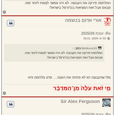
המלחמה פירקה את הקבוצה. לא היה אפשר לצפות ליותר מזה.
מבאס אבל זאת המציאות בכדורסל בישראלי.
ח
ז
ר
אורי אדום בנשמה
ה
ל
מ
Re: עונת 2025/26
ע
ל
ש
03 יוני 2026, 20:21
ה
ל
י
ח
Melikson24
כתב:
↑
ה
המלחמה פירקה את הקבוצה. לא היה אפשר לצפות ליותר מזה.
מבאס אבל זאת המציאות בכדורסל בישראלי.
מזל שהקבוצה הזו לא פתחה את העונה.... סרט מלחמה ודאי
מִ֣י זֹ֗את עֹלָה֙ מִן־הַמִּדְבָּ֔ר
ח
ז
ר
Sir Alex Ferguson
ה
ל
מ
Re: עונת 2025/26
ע