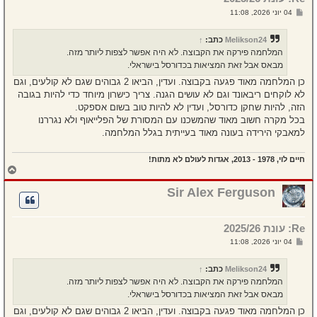
ל
ש
04 יוני 2026, 11:08
ה
ל
י
ח
Melikson24
כתב:
↑
ה
המלחמה פירקה את הקבוצה. לא היה אפשר לצפות ליותר מזה.
מבאס אבל זאת המציאות בכדורסל בישראלי.
כן המלחמה מאוד פגעה בקבוצה. ועדין, הביאו 2 גבוהים שגם לא קולעים, וגם
לא לוקחים ריבאונד וגם לא עושים הגנה. צריך כישרון מיוחד כדי להיות בגובה
הזה, להיות שחקן כדורסל, ועדין לא להיות טוב בשום אספקט.
בכל מקרה חשוב מאוד שהמשכנו עם המסורת של הפלייאוף ולא נגררנו
למאבקי הירידה בעונה מאוד בעייתית בגלל המלחמה.
חיים לוי, 1978 - 2013, אגדות לעולם לא מתות!
ח
ז
ר
Sir Alex Ferguson
ה
ל
מ
Re: עונת 2025/26
ע
ל
ש
04 יוני 2026, 11:08
ה
ל
י
ח
Melikson24
כתב:
↑
ה
המלחמה פירקה את הקבוצה. לא היה אפשר לצפות ליותר מזה.
מבאס אבל זאת המציאות בכדורסל בישראלי.
כן המלחמה מאוד פגעה בקבוצה. ועדין, הביאו 2 גבוהים שגם לא קולעים, וגם