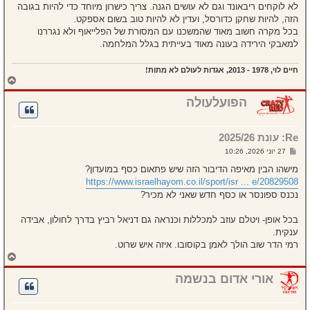
לא לוקחים ריבאונד וגם לא עושים הגנה. צריך כישרון מיוחד כדי להיות בגובה
הזה, להיות שחקן כדורסל, ועדין לא להיות טוב בשום אספקט.
בכל מקרה חשוב מאוד שהמשכנו עם המסורת של הפלייאוף ולא נגררנו
למאבקי הירידה בעונה מאוד בעייתית בגלל המלחמה.
חיים לוי, 1978 - 2013, אגדות לעולם לא מתות!
ח
ז
ר
הפועלעולה
ה
ל
מ
Re: עונת 2025/26
ע
ל
ש
27 יוני 2026, 10:26
ה
ל
י
מישהו הבין מאיפה הדיבור הזה שיש פתאום כסף במועדון?
ח
https://www.israelhayom.co.il/sport/isr ... e/20829508
ה
נכנס ספונסר או כסף חדש שאני לא מכיר?
בכל אופן- ויטלם עוזב למכללות וכנראה גם דניאל רביץ בדרך לחולון, אבידה
ענקית.
רמי הדר שוב הולך לאמן בקוסובו. איזה איש שרוט.
ח
ז
ר
אורי אדום בנשמה
ה
ל
מ