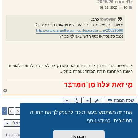
Re: עונת 2025/26
ע
ל
ש
30 יוני 2026, 08:27
ה
ל
י
ח
הפועלעולה
כתב:
↑
ה
מישהו הבין מאיפה הדיבור הזה שיש פתאום כסף במועדון?
https://www.israelhayom.co.il/sport/isr ... e/20829508
נכנס ספונסר או כסף חדש שאני לא מכיר?
או שמישהו הבין שצריך לפתוח יותר את הארנק אם לא רוצים לחזור ללאומית,
העונה האחרונה היתה תמרור אזהרה בוהק...
מִ֣י זֹ֗את עֹלָה֙ מִן־הַמִּדְבָּ֔ר
ח
ז
ר
שלח תגובה
ה
ל
דף
7
מתוך
7
7
6
5
4
3
1
הקודם
100 הודעות
…
אתר זה משתמש בעוגיות כדי להעניק לך את החוויה
מ
ע
המיטבית.
למידע נוסף
ל
עבור אל
ה
בית
עמוד ראשי
יצירת קשר
מחיקת עוגיות
כל הזמנים הם
UTC+02:00
הבנתי!