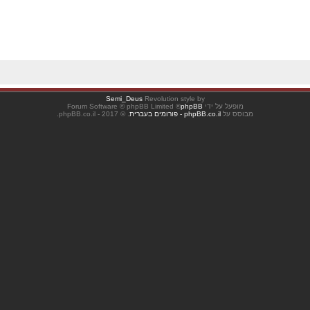
Semi_Deus
Revolution style by
מופעל על ידי
phpBB
® Forum Software © phpBB Limited
מבוסס על
phpBB.co.il - פורומים בעברית
. © 2017 - phpBB.co.il.