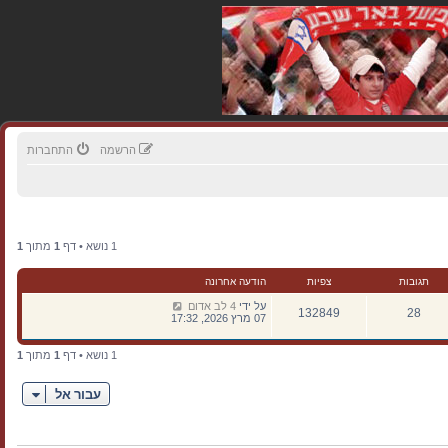
הרשמה
התחברות
1 נושא • דף
1
מתוך
1
תגובות
צפיות
הודעה אחרונה
על ידי
4 לב אדום
132849
28
07 מרץ 2026, 17:32
1 נושא • דף
1
מתוך
1
עבור אל