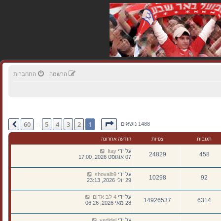
הרשמה
התחברות
דף
1
מתוך
60
60
5
4
3
2
1
הבא
1488 נושאים
…
תגובות
צפיות
הודעה אחרונה
על ידי
Itay
24829
458
07 אוגוסט 2026, 17:00
על ידי
shovalb9
10298
92
29 יולי 2026, 23:13
על ידי
4 לב אדום
14926537
6314
28 מאי 2026, 06:26
על ידי
yedidel