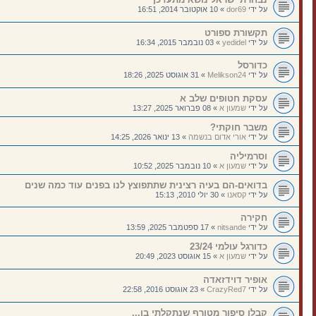
על ידי
dor69
»
10 אוקטובר 2014, 16:51
תקשורת ספורט
על ידי
yedidel
»
03 נובמבר 2015, 16:34
כדורסל
על ידי
Melikson24
»
31 אוגוסט 2025, 18:26
עסקת חטופים שלב א
על ידי
שמעון א
»
08 פברואר 2025, 13:27
משבר חוקתי?
על ידי
אורי אדום בנשמה
»
13 ינואר 2026, 14:25
וסרמיליה
על ידי
שמעון א
»
10 נובמבר 2025, 10:52
בדואים-הם בעיה רצינית שתתפוצץ לנו בפנים עוד כמה שנים
על ידי
קסאנו
»
30 יולי 2010, 15:13
חקירה
על ידי
nitsande
»
17 ספטמבר 2025, 13:59
כדורגל עולמי 23/24
על ידי
שמעון א
»
15 אוגוסט 2023, 20:49
אופיר דוידזאדה
על ידי
CrazyRed7
»
23 אוגוסט 2016, 22:58
קבלו סיפור מטורף שנתקלתי בו...