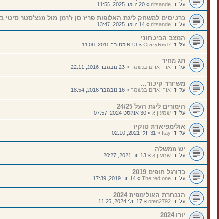
על ידי
nitsande
»
20 ינואר 2025, 11:55
כרטיסים למשחק ליגת האלופות פריז סן ז'רמן מול מנצ'סטר סיטי ב 22.1
על ידי
nitsande
»
14 ינואר 2025, 13:47
המצב הביטחוני
על ידי
CrazyRed7
»
13 אוקטובר 2015, 11:08
תג מחיר
על ידי
אורי אדום בנשמה
»
23 נובמבר 2016, 22:11
משחרר קיטור...
על ידי
אורי אדום בנשמה
»
16 נובמבר 2016, 18:54
הימורים ליגת העל 24/25
על ידי
שמעון א
»
30 אוגוסט 2024, 07:57
אולימפיאדת טוקיו
על ידי
Itay
»
31 יולי 2021, 02:10
יש ממשלה
על ידי
שמעון א
»
13 יוני 2021, 20:27
כדורגל חופים 2019
על ידי
The red one
»
14 יוני 2019, 17:39
הנבחרת האולימפית 2024
על ידי
oren2792
»
17 יולי 2024, 11:25
יורו 2024