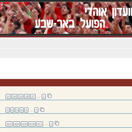
31
30
29
28
27
1
…
7
6
5
4
3
1
…
421
420
419
418
417
1
…