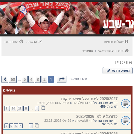
שאלות נפוצות
הרשמה
התחברות
בית
עמוד ראשי
אופסייד
אופסייד
נושא חדש
דף
1
מתוך
60
60
5
4
3
2
1
הבא
1488 נושאים
…
נושאים
2026/2027 ליגת העל ושאר ירקות
הודעה אחרונה על ידי
הפועלעולה
«
08 אוגוסט 2026, 19:56
תגובות:
459
31
30
29
28
1
…
כדורגל עולמי 2025/2026
הודעה אחרונה על ידי
shovalb9
«
29 יולי 2026, 23:13
תגובות:
92
7
6
5
4
1
…
2024/2025 ליגת העל ושאר ירקות