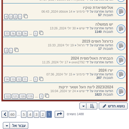
אולימפיאדת טוקיו
הודעה אחרונה על ידי
סימיוני
«
14 אוגוסט 2024, 06:43
תגובות:
57
4
3
2
1
יש ממשלה
הודעה אחרונה על ידי
שיש
«
30 יולי 2024, 13:26
תגובות:
1140
77
76
75
74
1
…
כדורגל חופים 2019
הודעה אחרונה על ידי
הראל
«
19 יולי 2024, 15:33
תגובות:
17
2
1
הנבחרת האולימפית 2024
הודעה אחרונה על ידי
oren2792
«
17 יולי 2024, 11:25
יורו 2024
הודעה אחרונה על ידי
סימיוני
«
15 יולי 2024, 07:36
תגובות:
207
14
13
12
11
1
…
2023/2024 ליגת העל ושאר ירקות
הודעה אחרונה על ידי
שיש
«
24 יוני 2024, 16:04
תגובות:
1823
122
121
120
119
1
…
נושא חדש
דף
1
מתוך
60
60
5
4
3
2
1
הבא
1488 נושאים
…
עבור אל