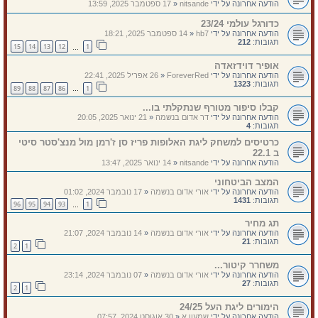
הודעה אחרונה על ידי
nitsande
«
17 ספטמבר 2025, 13:59
כדורגל עולמי 23/24
הודעה אחרונה על ידי
hb7
«
14 ספטמבר 2025, 18:21
תגובות:
212
15
14
13
12
1
…
אופיר דוידזאדה
הודעה אחרונה על ידי
ForeverRed
«
26 אפריל 2025, 22:41
תגובות:
1323
89
88
87
86
1
…
קבלו סיפור מטורף שנתקלתי בו...
הודעה אחרונה על ידי
דר אדום בנשמה
«
21 ינואר 2025, 20:05
תגובות:
4
כרטיסים למשחק ליגת האלופות פריז סן ז'רמן מול מנצ'סטר סיטי
ב 22.1
הודעה אחרונה על ידי
nitsande
«
14 ינואר 2025, 13:47
המצב הביטחוני
הודעה אחרונה על ידי
אורי אדום בנשמה
«
17 נובמבר 2024, 01:02
תגובות:
1431
96
95
94
93
1
…
תג מחיר
הודעה אחרונה על ידי
אורי אדום בנשמה
«
14 נובמבר 2024, 21:07
תגובות:
21
2
1
משחרר קיטור...
הודעה אחרונה על ידי
אורי אדום בנשמה
«
07 נובמבר 2024, 23:14
תגובות:
27
2
1
הימורים ליגת העל 24/25
הודעה אחרונה על ידי
שמעון א
«
30 אוגוסט 2024, 07:57