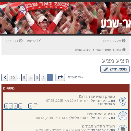
שאלות נפוצות
הרשמה
התחברות
בית
עמוד ראשי
היציע מציע
היציע מציע
נושא חדש
דף
1
מתוך
10
10
5
4
3
2
1
הבא
247 נושאים
…
נושאים
טופיק השירים הגדול!
הודעה אחרונה על ידי
זה שי !
«
10 מאי 2025, 07:25
תגובות:
110
8
7
6
5
1
…
הבעיה האמיתית
הודעה אחרונה על ידי
סתיו אלימלך
«
13 ינואר 2019, 00:18
השיר החדש מביך :(
הודעה אחרונה על ידי
The red one
«
03 אפריל 2017, 07:29