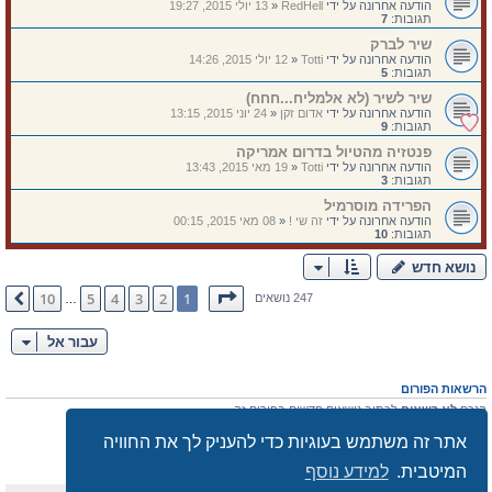
הודעה אחרונה על ידי
RedHell
«
13 יולי 2015, 19:27
תגובות:
7
שיר לברק
הודעה אחרונה על ידי
Totti
«
12 יולי 2015, 14:26
תגובות:
5
שיר לשיר (לא אלמליח...חחח)
הודעה אחרונה על ידי
אדום זקן
«
24 יוני 2015, 13:15
תגובות:
9
פנטזיה מהטיול בדרום אמריקה
הודעה אחרונה על ידי
Totti
«
19 מאי 2015, 13:43
תגובות:
3
הפרידה מוסרמיל
הודעה אחרונה על ידי
זה שי !
«
08 מאי 2015, 00:15
תגובות:
10
נושא חדש
דף
1
מתוך
10
10
5
4
3
2
1
הבא
247 נושאים
…
עבור אל
הרשאות הפורום
הנכם
לא רשאים
לכתוב נושאים חדשים בפורום זה
אתה
לא רשאים
להגיב לנושאים קיימים בפורום זה
אתר זה משתמש בעוגיות כדי להעניק לך את החוויה
הנכם
לא רשאים
לערוך את ההודעות שלך בפורום זה
הנכם
לא רשאים
למחוק את הודעותיך בפורום זה
המיטבית.
למידע נוסף
הנכם
לא רשאים
לצרף קבצים בפורום זה