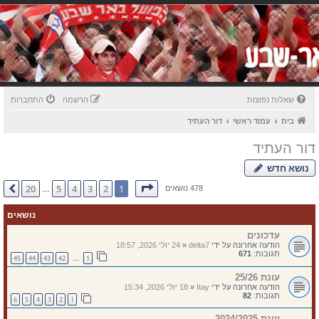
שאלות נפוצות
הרשמה
התחברות
בית
עמוד ראשי
דור העתיד
דור העתיד
נושא חדש
דף
1
מתוך
20
20
5
4
3
2
1
הבא
478 נושאים
…
נושאים
עדכונים
הודעה אחרונה על ידי
delta7
«
24 יולי 2026, 18:57
תגובות:
671
45
44
43
42
1
…
עונת 25/26
הודעה אחרונה על ידי
Itay
«
18 יולי 2026, 15:34
תגובות:
82
6
5
4
3
2
1
עונת 2024/2025