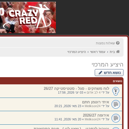
שאלות נפוצות
בית
עמוד ראשי
היציע המרכזי
היציע המרכזי
נושא חדש
נושאים
לוח משחקים - סגל - סטטיסטיקה 26/27
על ידי
4 לב אדום
»
03 יוני 2026, 17:56
איתי רוטמן חתם
על ידי
Melikson24
»
23 מאי 2026, 20:21
אירופה 2026/27
על ידי
Melikson24
»
20 מאי 2026, 11:41
ונעבור לכתבנו... ( שאין לנו ) - פינת התקשורת