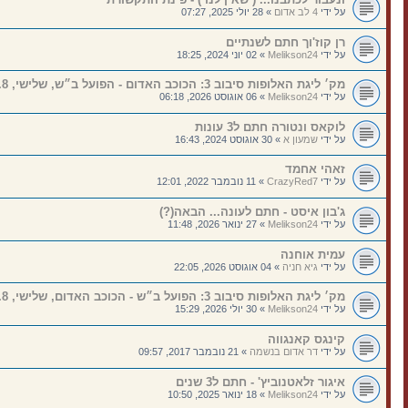
על ידי
4 לב אדום
»
28 יולי 2025, 07:27
רן קוז'וך חתם לשנתיים
על ידי
Melikson24
»
02 יוני 2024, 18:25
מק׳ ליגת האלופות סיבוב 3: הכוכב האדום - הפועל ב״ש, שלישי, 11.8, 21:00
על ידי
Melikson24
»
06 אוגוסט 2026, 06:18
לוקאס ונטורה חתם ל3 עונות
על ידי
שמעון א
»
30 אוגוסט 2024, 16:43
זאהי אחמד
על ידי
CrazyRed7
»
11 נובמבר 2022, 12:01
ג'בון איסט - חתם לעונה... הבאה(?)
על ידי
Melikson24
»
27 ינואר 2026, 11:48
עמית אוחנה
על ידי
גיא חניה
»
04 אוגוסט 2026, 22:05
מק׳ ליגת האלופות סיבוב 3: הפועל ב״ש - הכוכב האדום, שלישי, 4.8, 20:30
על ידי
Melikson24
»
30 יולי 2026, 15:29
קינגס קאנגווה
על ידי
דר אדום בנשמה
»
21 נובמבר 2017, 09:57
איגור זלאטנוביץ' - חתם ל3 שנים
על ידי
Melikson24
»
18 ינואר 2025, 10:50