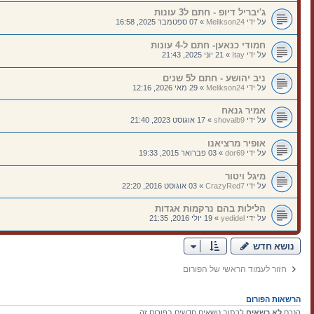
ג'יבריל דיופ - חתם ל3 עונות
על ידי
Melikson24
»
07 ספטמבר 2025, 16:58
חמודי כנאען- חתם ל-4 עונות
על ידי
Itay
»
21 יוני 2025, 21:43
ניב יהושע - חתם ל5 שנים
על ידי
Melikson24
»
29 מאי 2026, 12:16
אמיר גנאח
על ידי
shovalb9
»
17 אוגוסט 2023, 21:40
אופיר מרציאנו
על ידי
dor69
»
03 פברואר 2015, 19:33
מיגל ויטור
על ידי
CrazyRed7
»
03 אוגוסט 2016, 22:20
הלילות בהם נרקמות אגדות
על ידי
yedidel
»
19 יולי 2016, 21:35
נושא חדש
חזור לעמוד הראשי של הפורום
הרשאות הפורום
הנכם
לא רשאים
לכתוב נושאים חדשים בפורום זה