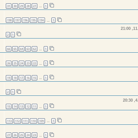
31
30
29
28
27
1
…
198
197
196
195
194
1
…
2
1
66
65
64
63
62
1
…
26
25
24
23
22
1
…
19
18
17
16
15
1
…
2
1
15
14
13
12
11
1
…
113
112
111
110
109
1
…
27
26
25
24
23
1
…