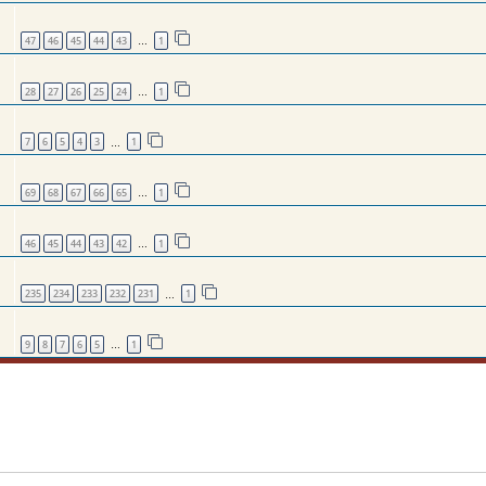
47
46
45
44
43
1
…
28
27
26
25
24
1
…
7
6
5
4
3
1
…
69
68
67
66
65
1
…
46
45
44
43
42
1
…
235
234
233
232
231
1
…
9
8
7
6
5
1
…