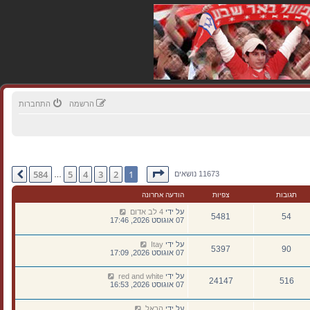
הרשמה
התחברות
דף
1
מתוך
584
584
5
4
3
2
1
הבא
11673 נושאים
…
תגובות
צפיות
הודעה אחרונה
על ידי
4 לב אדום
5481
54
07 אוגוסט 2026, 17:46
על ידי
Itay
5397
90
07 אוגוסט 2026, 17:09
על ידי
red and white
24147
516
07 אוגוסט 2026, 16:53
על ידי
הראל