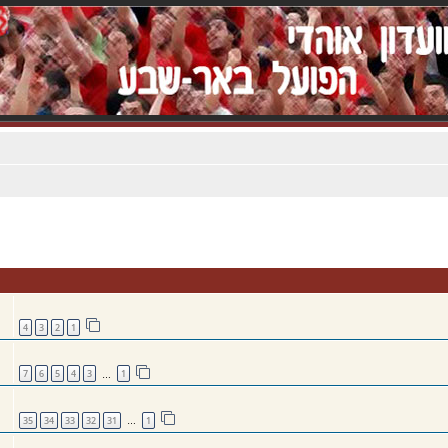
4
3
2
1
7
6
5
4
3
1
…
35
34
33
32
31
1
…