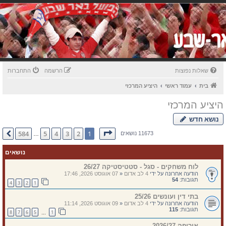
שאלות נפוצות
הרשמה
התחברות
בית
עמוד ראשי
היציע המרכזי
היציע המרכזי
נושא חדש
דף
1
מתוך
584
584
5
4
3
2
1
הבא
11673 נושאים
…
נושאים
לוח משחקים - סגל - סטטיסטיקה 26/27
הודעה אחרונה על ידי
4 לב אדום
«
07 אוגוסט 2026, 17:46
תגובות:
54
4
3
2
1
בתי דין ועונשים 25/26
הודעה אחרונה על ידי
4 לב אדום
«
09 אוגוסט 2026, 11:14
תגובות:
115
8
7
6
5
1
…
אירופה 2026/27