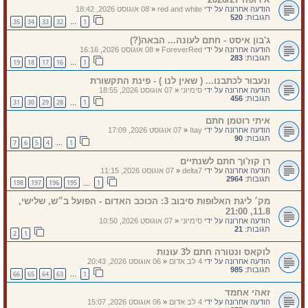
הודעה אחרונה על ידי
red and white
«
08 אוגוסט 2026, 18:42
תגובות:
520
35
34
33
32
1
…
ג'בון איסט - חתם לעונה... הבאה(?)
הודעה אחרונה על ידי
ForeverRed
«
08 אוגוסט 2026, 16:16
תגובות:
283
19
18
17
16
1
…
ונעבור לכתבנו... ( שאין לנו ) - פינת התקשורת
הודעה אחרונה על ידי
סימיוני
«
07 אוגוסט 2026, 18:55
תגובות:
456
31
30
29
28
1
…
איתי רוטמן חתם
הודעה אחרונה על ידי
Itay
«
07 אוגוסט 2026, 17:09
תגובות:
90
7
6
5
4
1
…
רן קוז'וך חתם לשנתיים
הודעה אחרונה על ידי
delta7
«
07 אוגוסט 2026, 11:15
תגובות:
2964
198
197
196
195
1
…
מק׳ ליגת האלופות סיבוב 3: הכוכב האדום - הפועל ב״ש, שלישי,
11.8, 21:00
הודעה אחרונה על ידי
סימיוני
«
07 אוגוסט 2026, 10:50
תגובות:
21
2
1
לוקאס ונטורה חתם ל3 עונות
הודעה אחרונה על ידי
4 לב אדום
«
06 אוגוסט 2026, 20:43
תגובות:
985
66
65
64
63
1
…
זאהי אחמד
הודעה אחרונה על ידי
4 לב אדום
«
06 אוגוסט 2026, 15:07