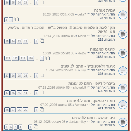
תגובות:
375
26
25
24
23
1
…
עמית אוחנה
הודעה אחרונה על ידי
delta7
«
05 אוגוסט 2026, 18:28
תגובות:
23
2
1
מק׳ ליגת האלופות סיבוב 3: הפועל ב״ש - הכוכב האדום, שלישי,
4.8, 20:30
הודעה אחרונה על ידי
Marin
«
05 אוגוסט 2026, 17:14
תגובות:
218
15
14
13
12
1
…
קינגס קאנגווה
הודעה אחרונה על ידי
ReDo
«
05 אוגוסט 2026, 16:29
תגובות:
1682
113
112
111
110
1
…
איגור זלאטנוביץ' - חתם ל3 שנים
הודעה אחרונה על ידי
Itay
«
05 אוגוסט 2026, 15:24
תגובות:
393
27
26
25
24
1
…
ג'יבריל דיופ - חתם ל3 עונות
הודעה אחרונה על ידי
shovalb9
«
05 אוגוסט 2026, 07:19
תגובות:
696
47
46
45
44
1
…
חמודי כנאען- חתם ל-4 עונות
הודעה אחרונה על ידי
Ventura
«
05 אוגוסט 2026, 07:00
תגובות:
411
28
27
26
25
1
…
ניב יהושע - חתם ל5 שנים
הודעה אחרונה על ידי
dardasmiley
«
05 אוגוסט 2026, 06:12
תגובות:
96
7
6
5
4
1
…