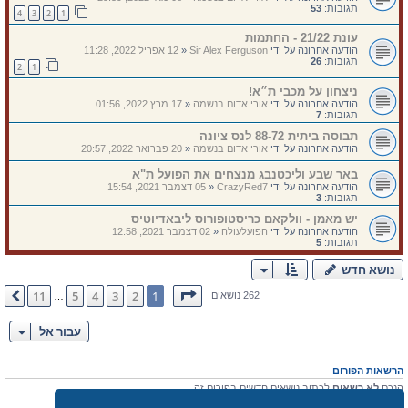
תגובות:
53
4
3
2
1
עונת 21/22 - החתמות
הודעה אחרונה על ידי
Sir Alex Ferguson
«
12 אפריל 2022, 11:28
תגובות:
26
2
1
ניצחון על מכבי ת״א!
הודעה אחרונה על ידי
אורי אדום בנשמה
«
17 מרץ 2022, 01:56
תגובות:
7
תבוסה ביתית 88-72 לנס ציונה
הודעה אחרונה על ידי
אורי אדום בנשמה
«
20 פברואר 2022, 20:57
באר שבע וליכטנבג מנצחים את הפועל ת"א
הודעה אחרונה על ידי
CrazyRed7
«
05 דצמבר 2021, 15:54
תגובות:
3
יש מאמן - וולקאם כריסטופורוס ליבאדיוטיס
הודעה אחרונה על ידי
הפועלעולה
«
02 דצמבר 2021, 12:58
תגובות:
5
נושא חדש
דף
1
מתוך
11
11
5
4
3
2
1
הבא
262 נושאים
…
עבור אל
הרשאות הפורום
הנכם
לא רשאים
לכתוב נושאים חדשים בפורום זה
אתה
לא רשאים
להגיב לנושאים קיימים בפורום זה