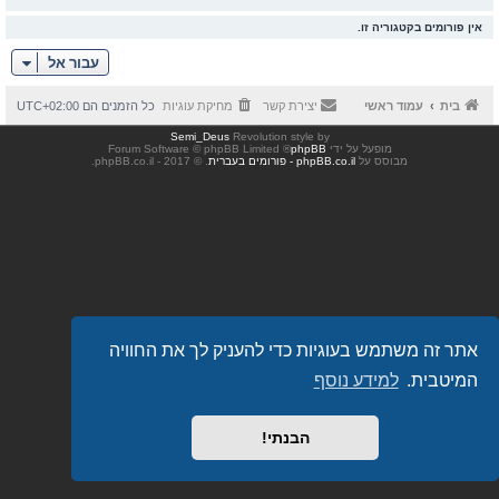
אין פורומים בקטגוריה זו.
עבור אל
בית
עמוד ראשי
יצירת קשר
מחיקת עוגיות
כל הזמנים הם
UTC+02:00
Semi_Deus
Revolution style by
מופעל על ידי
phpBB
® Forum Software © phpBB Limited
מבוסס על
phpBB.co.il - פורומים בעברית
. © 2017 - phpBB.co.il.
אתר זה משתמש בעוגיות כדי להעניק לך את החוויה
המיטבית.
למידע נוסף
הבנתי!