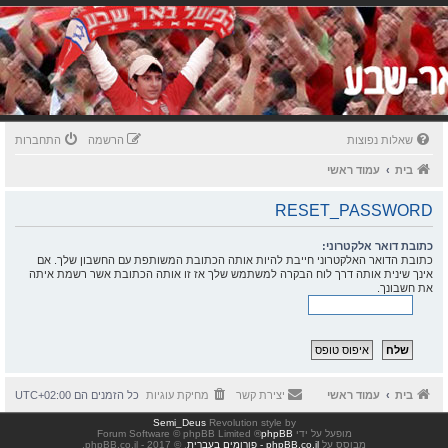
שאלות נפוצות
הרשמה
התחברות
בית
עמוד ראשי
RESET_PASSWORD
כתובת דואר אלקטרוני:
כתובת הדואר האלקטרוני חייבת להיות אותה הכתובת המשותפת עם החשבון שלך. אם
אינך שינית אותה דרך לוח הבקרה למשתמש שלך אז זו אותה הכתובת אשר רשמת איתה
את חשבונך.
בית
עמוד ראשי
יצירת קשר
מחיקת עוגיות
כל הזמנים הם
UTC+02:00
Semi_Deus
Revolution style by
מופעל על ידי
phpBB
® Forum Software © phpBB Limited
מבוסס על
phpBB.co.il - פורומים בעברית
. © 2017 - phpBB.co.il.