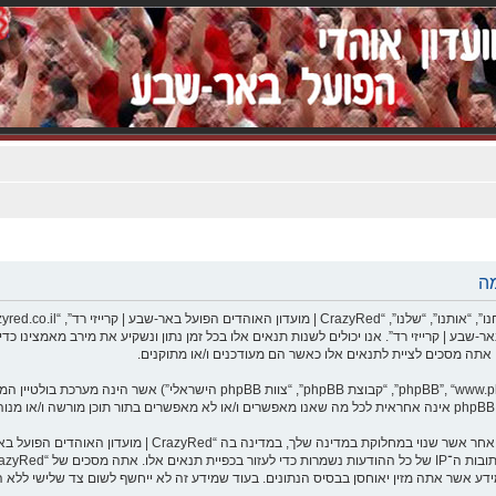
שתמש ב־“CrazyRed | מועדון האוהדים הפועל באר-שבע | קרייזי רד”. אנו יכולים לשנות תנאים אלו בכל זמן נתון ונשקי
אתה מסכים לא לשלוח דברים גסים, גזעניים, אלימים, פוגעים, בלת