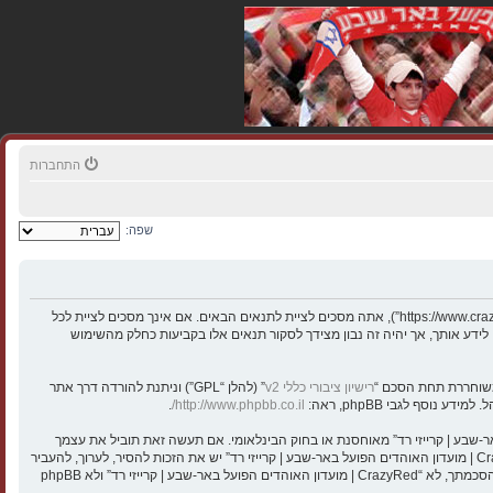
התחברות
שפה:
בעת הגישה אל “CrazyRed | מועדון האוהדים הפועל באר-שבע | קרייזי רד” (להלן “אנחנו”, “אותנו”, “שלנו”, “CrazyRed | מועדון האוהדים הפועל באר-שבע | קרייזי רד”, “https://www.crazyred.co.il”), אתה מסכים לציית לתנאים הבאים. אם אינך מסכים לציית לכל
ע את מירב מאמצינו כדי לידע אותך, אך יהיה זה נבון מצידך לסקור תנאים אלו בקביעות כחלק מהשימוש
רישיון ציבורי כללי v2
” (להלן “GPL”) וניתנת להורדה דרך אתר
.
http://www.phpbb.co.il/
י חוקיים או כל חומר אחר אשר שנוי במחלוקת במדינה שלך, במדינה בה “CrazyRed | מועדון האוהדים הפועל באר-שבע | קרייזי רד” מאוחסנת או בחוק הבינלאומי. אם תעשה זאת תוביל את עצמך
לחסימה מיידית ולצמיתות, עם הודעה לספק שירות האינטרנט אם זה יראה לנו דרוש. כתובות ה־IP של כל ההודעות נשמרות כדי לעזור בכפיית תנאים אלו. אתה מסכים של “CrazyRed | מועדון האוהדים הפועל באר-שבע | קרייזי רד” יש את הזכות להסיר, לערוך, להעביר
או לסגור כל נושא בכל זמן נתון הנראה לנו מתאים. בתור משתמש אתה מסכים שכל המידע אשר אתה מזין יאוחסן בבסיס הנתונים. בעוד שמידע זה לא ייחשף לשום צד שלישי ללא הסכמתך, לא “CrazyRed | מועדון האוהדים הפועל באר-שבע | קרייזי רד” ולא phpBB