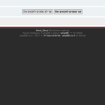
Semi_Deus
Revolution style by
מופעל על ידי
phpBB
® Forum Software © phpBB Limited
מבוסס על
phpBB.co.il - פורומים בעברית
. © 2017 - phpBB.co.il.