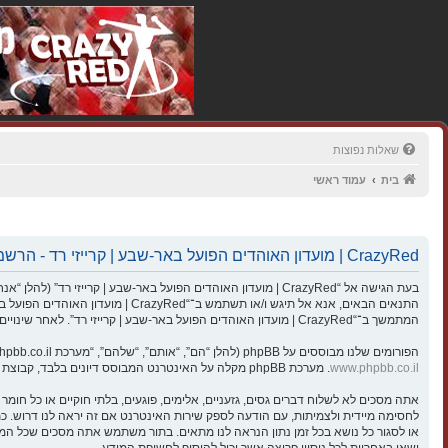
שאלות נפוצות
בית
עמוד ראשי
CrazyRed | מועדון האוהדים הפועל באר-שבע | קרייזי רד - הרשמה
התנאים הבאים, אנא אל תיגש ו/או ת
המתמשך ב־“CrazyRed | מועדון האוהדים הפועל באר-שבע | קרייזי רד”. לאחר שינויים אתה מסכים לציית לתנאים אלו כאשר הם מעודכנים ו/או מתוקנים.
הפורומים שלנו מבוססים על phpBB (להלן “הם”, “אותם”, “שלהם”, “מערכת phpBB”, “www.phpbb.co.il”, “קבוצת phpBB”, “צוות phpBB הישראלי”) אשר הינה מערכת בולטיין המשוחררת תחת הסכם “
www.phpbb.co.il
. מערכת phpBB מקלה על האינטרנט המבוסס דיונים בלבד, קבוצת phpBB אינה אחראית לכל מה שאנו מאפשרים ו/או לא מאפשרים בתור תוכן מורשה ו/או מנוהל. למידע נוסף לגבי phpBB, ראה:
ישאו באחריות לכל ניסיון פריצה אשר יכול להוסיף לחשיפת המידע.