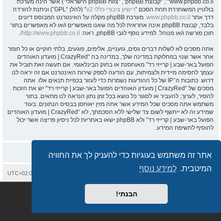
“www.phpbb.co.il”, “קבוצת phpBB”, “צוות phpBB הישראלי”) אשר הינה מערכת
בולטיין המשוחררת תחת הסכם “
רישיון ציבורי כללי v2
” (להלן “GPL”) וניתנת להורדה
דרך אתר
www.phpbb.co.il
. מערכת phpBB מקלה על האינטרנט המבוסס דיונים
בלבד, קבוצת phpBB אינה אחראית לכל מה שאנו מאפשרים ו/או לא מאפשרים בתור
תוכן מורשה ו/או מנוהל. למידע נוסף לגבי phpBB, ראה:
http://www.phpbb.co.il/
.
אתה מסכים לא לשלוח דברים גסים, גזעניים, אלימים, פוגעים, בלתי חוקיים או כל חומר
אחר אשר שנוי במחלוקת במדינה שלך, במדינה בה “CrazyRed | מועדון האוהדים
הפועל באר-שבע | קרייזי רד” מאוחסנת או בחוק הבינלאומי. אם תעשה זאת תוביל את
עצמך לחסימה מיידית ולצמיתות, עם הודעה לספק שירות האינטרנט אם זה יראה לנו
דרוש. כתובות ה־IP של כל ההודעות נשמרות כדי לעזור בכפיית תנאים אלו. אתה
מסכים של “CrazyRed | מועדון האוהדים הפועל באר-שבע | קרייזי רד” יש את הזכות
להסיר, לערוך, להעביר או לסגור כל נושא בכל זמן נתון הנראה לנו מתאים. בתור
משתמש אתה מסכים שכל המידע אשר אתה מזין יאוחסן בבסיס הנתונים. בעוד
שמידע זה לא ייחשף לשום צד שלישי ללא הסכמתך, לא “CrazyRed | מועדון האוהדים
הפועל באר-שבע | קרייזי רד” ולא phpBB ישאו באחריות לכל ניסיון פריצה אשר יכול
להוסיף לחשיפת המידע.
אתר זה משתמש בעוגיות כדי להעניק לך את החוויה
המיטבית.
למידע נוסף
בית
עמוד ראשי
יצירת קשר
מחיקת עוגיות
כל הזמנים הם
UTC+02:00
Semi_Deus
Revolution style by
מופעל על ידי
phpBB
® Forum Software © phpBB Limited
הבנתי!
מבוסס על
phpBB.co.il - פורומים בעברית
. © 2017 - phpBB.co.il.