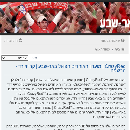
שאלות נפוצות
התחברות
בית
עמוד ראשי
שפה:
CrazyRed | מועדון האוהדים הפועל באר-שבע | קרייזי רד -
הרשמה
בעת הגישה אל “CrazyRed | מועדון האוהדים הפועל באר-שבע | קרייזי רד” (להלן
“אנחנו”, “אותנו”, “שלנו”, “CrazyRed | מועדון האוהדים הפועל באר-שבע | קרייזי רד”,
“https://www.crazyred.co.il”), אתה מסכים לציית לתנאים הבאים. אם אינך מסכים
לציית לכל התנאים הבאים, אנא אל תיגש ו/או תשתמש ב־“CrazyRed | מועדון
האוהדים הפועל באר-שבע | קרייזי רד”. אנו יכולים לשנות תנאים אלו בכל זמן נתון
ונשקיע את מירב מאמצינו כדי לידע אותך, אך יהיה זה נבון מצידך לסקור תנאים אלו
בקביעות כחלק מהשימוש המתמשך ב־“CrazyRed | מועדון האוהדים הפועל
באר-שבע | קרייזי רד”. לאחר שינויים אתה מסכים לציית לתנאים אלו כאשר הם
מעודכנים ו/או מתוקנים.
הפורומים שלנו מבוססים על phpBB (להלן “הם”, “אותם”, “שלהם”, “מערכת phpBB”,