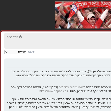
התחברות
שפה:
בעת הגישה אל “CrazyRed | מועדון האוהדים הפועל באר-שבע | קרייזי רד” (להלן “אנחנו”, “אותנו”, “שלנו”, “CrazyRed | מועדון האוהדים הפועל באר-שבע | קרייזי רד”, “https://www.crazyred.co.il”), אתה מסכים לציית לתנאים הבאים. אם אינך מסכים לציית לכל
ע את מירב מאמצינו כדי לידע אותך, אך יהיה זה נבון מצידך לסקור תנאים אלו בקביעות כחלק מהשימוש
רישיון ציבורי כללי v2
” (להלן “GPL”) וניתנת להורדה דרך אתר
.
http://www.phpbb.co.il/
י חוקיים או כל חומר אחר אשר שנוי במחלוקת במדינה שלך, במדינה בה “CrazyRed | מועדון האוהדים הפועל באר-שבע | קרייזי רד” מאוחסנת או בחוק הבינלאומי. אם תעשה זאת תוביל את עצמך
לחסימה מיידית ולצמיתות, עם הודעה לספק שירות האינטרנט אם זה יראה לנו דרוש. כתובות ה־IP של כל ההודעות נשמרות כדי לעזור בכפיית תנאים אלו. אתה מסכים של “CrazyRed | מועדון האוהדים הפועל באר-שבע | קרייזי רד” יש את הזכות להסיר, לערוך, להעביר
או לסגור כל נושא בכל זמן נתון הנראה לנו מתאים. בתור משתמש אתה מסכים שכל המידע אשר אתה מזין יאוחסן בבסיס הנתונים. בעוד שמידע זה לא ייחשף לשום צד שלישי ללא הסכמתך, לא “CrazyRed | מועדון האוהדים הפועל באר-שבע | קרייזי רד” ולא phpBB