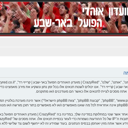
שתמש ב־“CrazyRed | מועדון האוהדים הפועל באר-שבע | קרייזי רד”. אנו יכולים לשנות תנאים אלו בכל זמן נתון ונשקי
אתה מסכים לא לשלוח דברים גסים, גזעניים, אלימים, פוגעים, בלת