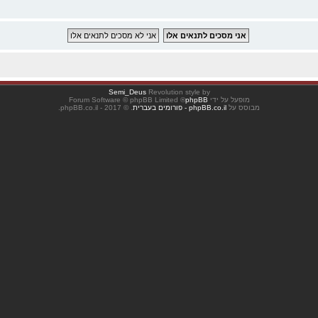
Semi_Deus
Revolution style by
מופעל על ידי
phpBB
® Forum Software © phpBB Limited
מבוסס על
phpBB.co.il - פורומים בעברית
. © 2017 - phpBB.co.il.