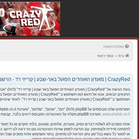
שאלות נפוצות
בית
עמוד ראשי
CrazyRed | מועדון האוהדים הפועל באר-שבע | קרייזי רד - הרשמה
התנאים הבאים, אנא אל תיגש ו/או ת
המתמשך ב־“CrazyRed | מועדון האוהדים הפועל באר-שבע | קרייזי רד”. לאחר שינויים אתה מסכים לציית לתנאים אלו כאשר הם מעודכנים ו/או מתוקנים.
הפורומים שלנו מבוססים על phpBB (להלן “הם”, “אותם”, “שלהם”, “מערכת phpBB”, “www.phpbb.co.il”, “קבוצת phpBB”, “צוות phpBB הישראלי”) אשר הינה מערכת בולטיין המשוחררת תחת הסכם “
www.phpbb.co.il
. מערכת phpBB מקלה על האינטרנט המבוסס דיונים בלבד, קבוצת phpBB אינה אחראית לכל מה שאנו מאפשרים ו/או לא מאפשרים בתור תוכן מורשה ו/או מנוהל. למידע נוסף לגבי phpBB, ראה:
ישאו באחריות לכל ניסיון פריצה אשר יכול להוסיף לחשיפת המידע.