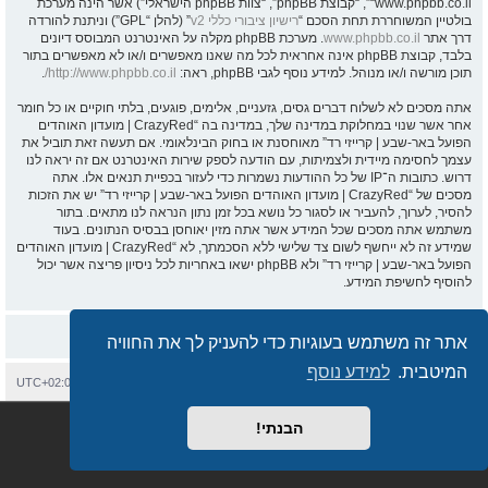
“www.phpbb.co.il”, “קבוצת phpBB”, “צוות phpBB הישראלי”) אשר הינה מערכת
בולטיין המשוחררת תחת הסכם “
רישיון ציבורי כללי v2
” (להלן “GPL”) וניתנת להורדה
דרך אתר
www.phpbb.co.il
. מערכת phpBB מקלה על האינטרנט המבוסס דיונים
בלבד, קבוצת phpBB אינה אחראית לכל מה שאנו מאפשרים ו/או לא מאפשרים בתור
תוכן מורשה ו/או מנוהל. למידע נוסף לגבי phpBB, ראה:
http://www.phpbb.co.il/
.
אתה מסכים לא לשלוח דברים גסים, גזעניים, אלימים, פוגעים, בלתי חוקיים או כל חומר
אחר אשר שנוי במחלוקת במדינה שלך, במדינה בה “CrazyRed | מועדון האוהדים
הפועל באר-שבע | קרייזי רד” מאוחסנת או בחוק הבינלאומי. אם תעשה זאת תוביל את
עצמך לחסימה מיידית ולצמיתות, עם הודעה לספק שירות האינטרנט אם זה יראה לנו
דרוש. כתובות ה־IP של כל ההודעות נשמרות כדי לעזור בכפיית תנאים אלו. אתה
מסכים של “CrazyRed | מועדון האוהדים הפועל באר-שבע | קרייזי רד” יש את הזכות
להסיר, לערוך, להעביר או לסגור כל נושא בכל זמן נתון הנראה לנו מתאים. בתור
משתמש אתה מסכים שכל המידע אשר אתה מזין יאוחסן בבסיס הנתונים. בעוד
שמידע זה לא ייחשף לשום צד שלישי ללא הסכמתך, לא “CrazyRed | מועדון האוהדים
הפועל באר-שבע | קרייזי רד” ולא phpBB ישאו באחריות לכל ניסיון פריצה אשר יכול
להוסיף לחשיפת המידע.
אתר זה משתמש בעוגיות כדי להעניק לך את החוויה
המיטבית.
למידע נוסף
בית
עמוד ראשי
יצירת קשר
מחיקת עוגיות
כל הזמנים הם
UTC+02:00
Semi_Deus
Revolution style by
מופעל על ידי
phpBB
® Forum Software © phpBB Limited
הבנתי!
מבוסס על
phpBB.co.il - פורומים בעברית
. © 2017 - phpBB.co.il.