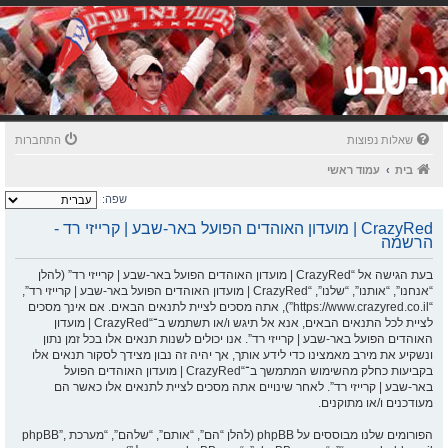
שאלות נפוצות
התחברות
בית
עמוד ראשי
שפה:
CrazyRed | מועדון האוהדים הפועל באר-שבע | קרייזי רד -
הרשמה
בעת הגישה אל “CrazyRed | מועדון האוהדים הפועל באר-שבע | קרייזי רד” (להלן
“אנחנו”, “אותנו”, “שלנו”, “CrazyRed | מועדון האוהדים הפועל באר-שבע | קרייזי רד”,
“https://www.crazyred.co.il”), אתה מסכים לציית לתנאים הבאים. אם אינך מסכים
לציית לכל התנאים הבאים, אנא אל תיגש ו/או תשתמש ב־“CrazyRed | מועדון
האוהדים הפועל באר-שבע | קרייזי רד”. אנו יכולים לשנות תנאים אלו בכל זמן נתון
ונשקיע את מירב מאמצינו כדי לידע אותך, אך יהיה זה נבון מצידך לסקור תנאים אלו
בקביעות כחלק מהשימוש המתמשך ב־“CrazyRed | מועדון האוהדים הפועל
באר-שבע | קרייזי רד”. לאחר שינויים אתה מסכים לציית לתנאים אלו כאשר הם
מעודכנים ו/או מתוקנים.
הפורומים שלנו מבוססים על phpBB (להלן “הם”, “אותם”, “שלהם”, “מערכת phpBB”,