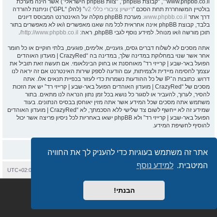
“www.phpbb.co.il”, “קבוצת phpBB”, “צוות phpBB הישראלי”) אשר הינה מערכת
בולטיין המשוחררת תחת הסכם “
רישיון ציבורי כללי v2
” (להלן “GPL”) וניתנת להורדה
דרך אתר
www.phpbb.co.il
. מערכת phpBB מקלה על האינטרנט המבוסס דיונים
בלבד, קבוצת phpBB אינה אחראית לכל מה שאנו מאפשרים ו/או לא מאפשרים בתור
תוכן מורשה ו/או מנוהל. למידע נוסף לגבי phpBB, ראה:
http://www.phpbb.co.il/
.
אתה מסכים לא לשלוח דברים גסים, גזעניים, אלימים, פוגעים, בלתי חוקיים או כל חומר
אחר אשר שנוי במחלוקת במדינה שלך, במדינה בה “CrazyRed | מועדון האוהדים
הפועל באר-שבע | קרייזי רד” מאוחסנת או בחוק הבינלאומי. אם תעשה זאת תוביל את
עצמך לחסימה מיידית ולצמיתות, עם הודעה לספק שירות האינטרנט אם זה יראה לנו
דרוש. כתובות ה־IP של כל ההודעות נשמרות כדי לעזור בכפיית תנאים אלו. אתה
מסכים של “CrazyRed | מועדון האוהדים הפועל באר-שבע | קרייזי רד” יש את הזכות
להסיר, לערוך, להעביר או לסגור כל נושא בכל זמן נתון הנראה לנו מתאים. בתור
משתמש אתה מסכים שכל המידע אשר אתה מזין יאוחסן בבסיס הנתונים. בעוד
שמידע זה לא ייחשף לשום צד שלישי ללא הסכמתך, לא “CrazyRed | מועדון האוהדים
הפועל באר-שבע | קרייזי רד” ולא phpBB ישאו באחריות לכל ניסיון פריצה אשר יכול
להוסיף לחשיפת המידע.
אתר זה משתמש בעוגיות כדי להעניק לך את החוויה
המיטבית.
למידע נוסף
בית
עמוד ראשי
יצירת קשר
מחיקת עוגיות
כל הזמנים הם
UTC+02:00
Semi_Deus
Revolution style by
מופעל על ידי
phpBB
® Forum Software © phpBB Limited
הבנתי!
מבוסס על
phpBB.co.il - פורומים בעברית
. © 2017 - phpBB.co.il.