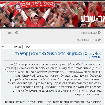
שאלות נפוצות
התחברות
בית
עמוד ראשי
שפה:
CrazyRed | מועדון האוהדים הפועל באר-שבע | קרייזי רד -
הרשמה
בעת הגישה אל “CrazyRed | מועדון האוהדים הפועל באר-שבע | קרייזי רד” (להלן
“אנחנו”, “אותנו”, “שלנו”, “CrazyRed | מועדון האוהדים הפועל באר-שבע | קרייזי רד”,
“https://www.crazyred.co.il”), אתה מסכים לציית לתנאים הבאים. אם אינך מסכים
לציית לכל התנאים הבאים, אנא אל תיגש ו/או תשתמש ב־“CrazyRed | מועדון
האוהדים הפועל באר-שבע | קרייזי רד”. אנו יכולים לשנות תנאים אלו בכל זמן נתון
ונשקיע את מירב מאמצינו כדי לידע אותך, אך יהיה זה נבון מצידך לסקור תנאים אלו
בקביעות כחלק מהשימוש המתמשך ב־“CrazyRed | מועדון האוהדים הפועל
באר-שבע | קרייזי רד”. לאחר שינויים אתה מסכים לציית לתנאים אלו כאשר הם
מעודכנים ו/או מתוקנים.
הפורומים שלנו מבוססים על phpBB (להלן “הם”, “אותם”, “שלהם”, “מערכת phpBB”,