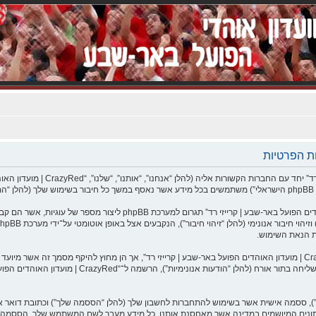
המידע שלך נאסף בעזרת שתי דרכים. ראשונה, הגלישה אל “CrazyRed | מועדו
את הנאת השימוש.
אוספים את המידע שלך היא על־ידי מה שאתה שולח לנו. זה 
), ססמה אישית אשר בשימוש להתחברות לחשבון שלך (להלן “הססמה שלך”) וכתובת דואר אלק