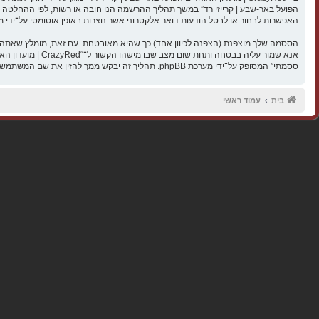
האפשרות לבחור או לבטל הודעות דואר אלקטרוני אשר נוצרות באופן אוטומטי על־ידי מערכת 
ססמתי” המסופק על־ידי מערכת phpBB. תהליך זה יבקש ממך להזין את שם המשתמש שלך והדואר האלקטרוני שלך, לאחר מכן מערכת phpBB תיצור ססמה חדשה כדי להשיב את חשבונך.
בית
עמוד ראשי