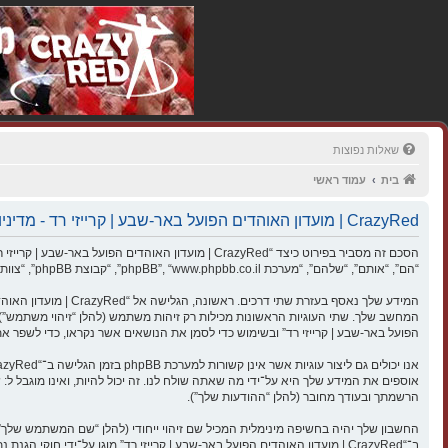
שאלות נפוצות
בית
עמוד ראשי
CrazyRed | מועדון האוהדים הפועל באר-שבע | קרייזי רד - מדיניות הפרטיות
“הם”, “אותם”, “שלהם”, “מערכת phpBB”, “www.phpbb.co.il”, “קבוצת phpBB”, “צוות phpBB הישראלי”) משתמשים בכל מידע אשר נאסף במשך כל חיבור בשימוש שלך (להלן “המידע שלך”).
הפועל באר-שבע | קרייזי רד” ובשימוש כדי לסמן את הנושאים אשר נקראו, כדי לשפר 
הרשמתך ובעודך מחובר (להלן “ההודעות שלך”).
החשבון שלך יהיה בחשיפה מינימלית המכיל שם זיהוי ייחודי (להלן “שם המשתמש שלך”