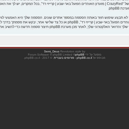
הפועל באר-שבע | קרייזי רד” במשך תהליך ההרשמה הנו חובה או רשות, לפי ההחלטה של “CrazyRed | מועדון האוהדים הפועל ב
phpBB.
אנא שמור עליה בבטחה ותחת שום מצב שבו מישהו הקשור ל־“CrazyRed | מועדון האוהדים הפו
Semi_Deus
Revolution style by
מופעל על ידי
phpBB
® Forum Software © phpBB Limited
מבוסס על
phpBB.co.il - פורומים בעברית
. © 2017 - phpBB.co.il.