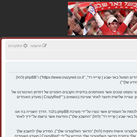
הרשמה
התחברות
הסכם זה מסביר בפירוט כיצד “CrazyRed | מועדון האוהדים הפועל באר-שבע | קרייזי רד” יחד עם החברות הקשורות אליה (להלן “אנחנו”, “אותנו”, “שלנו”, “CrazyRed | מועדון האוהדים הפועל באר-שבע | קרייזי רד”, “https://www.crazyred.co.il”) ו־phpBB (להלן
ן האוהדים הפועל באר-שבע | קרייזי רד” תגרום למערכת phpBB ליצור מספר של עוגיות, אשר הם קבצי טקסט קטנים אשר מאוחסנים בתיקיית הקבצים הזמניים של דפדפן האינטרנט של
המחשב שלך. שתי העוגיות הראשונות מכילות רק זיהות משתמש (להלן “זיהוי משתמש”) וזיהוי חיבור אנונימי (להלן “זיהוי חיבור”), הנקבעים אצל באופן אוטומטי על־ידי מערכת phpBB. עוגייה שלישית תיווצר לאחר שעיינת בנושאים ב־“CrazyRed | מועדון האוהדים
אנו יכולים גם ליצור עוגיות אשר אינן קשורות למערכת phpBB בזמן הגלישה ב־“CrazyRed | מועדון האוהדים הפועל באר-שבע | קרייזי רד”, אך הן מחוץ להיקף מסמך זה אשר מיועד לכסות על העמודים אשר נוצרו על־ידי מערכת phpBB בלבד. הדרך השנייה בה אנו
יכול להיות, ואינו מוגבל ל: שליחה בתור אורח (להלן “הודעות אנונימיות”), הרשמה ל־“CrazyRed | מועדון האוהדים הפועל באר-שבע | קרייזי רד” (להלן “החשבון שלך”) והודעות אשר נרשמו על־ידיך לאחר
טרוני אישית וחוקית (להלן “הדואר האלקטרוני שלך”). המידע שלך לחשבון שלך
ב־“CrazyRed | מועדון האוהדים הפועל באר-שבע | קרייזי רד” מוגן על־ידי חוקי הגנת נתונים המיושמים במדינה אשר מאחסנת אותנו. כל מידע מעבר לשם המשתמש שלך, הססמה שלך וכתובת הדואר האלקטרוני שלך הנדרש על־ידי “CrazyRed | מועדון האוהדים