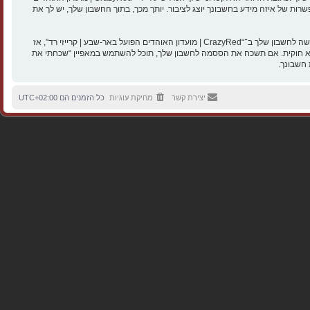
אר-שבע | קרייזי רד”. בכל המקרים, יש לך את האפשרות של איזה מידע בחשבונך יוצג לציבור. יותך מכך, בתוך החשבון שלך, יש לך את
הססמה שלך מוצפנת (הצפנה לכיוון אחד) כך שהיא מאובטחת. עם זאת, מומלץ שאתה לא תבצע שימוש חוזר באותה הססמה במספר אתרים שונים. הססמה שלך היא האמצעי לגישה לחשבון שלך ב־“CrazyRed | מועדון האוהדים הפועל באר-שבע | קרייזי רד”, אז
על באר-שבע | קרייזי רד”, phpBB או כל צד שלישי אחר, יבקש את ססמתך בדרך לא חוקית. אם תשכח את הססמה לחשבון שלך, תוכל להשתמש במאפיין “שכחתי את
יצירת קשר
מחיקת עוגיות
כל הזמנים הם
UTC+02:00