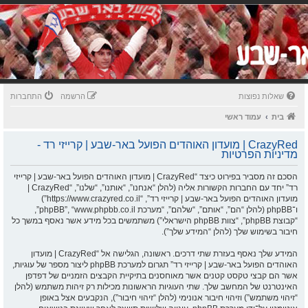
שאלות נפוצות
הרשמה
התחברות
בית
עמוד ראשי
CrazyRed | מועדון האוהדים הפועל באר-שבע | קרייזי רד -
מדיניות הפרטיות
הסכם זה מסביר בפירוט כיצד “CrazyRed | מועדון האוהדים הפועל באר-שבע | קרייזי
רד” יחד עם החברות הקשורות אליה (להלן “אנחנו”, “אותנו”, “שלנו”, “CrazyRed |
מועדון האוהדים הפועל באר-שבע | קרייזי רד”, “https://www.crazyred.co.il”)
ו־phpBB (להלן “הם”, “אותם”, “שלהם”, “מערכת phpBB”, “www.phpbb.co.il”,
“קבוצת phpBB”, “צוות phpBB הישראלי”) משתמשים בכל מידע אשר נאסף במשך כל
חיבור בשימוש שלך (להלן “המידע שלך”).
המידע שלך נאסף בעזרת שתי דרכים. ראשונה, הגלישה אל “CrazyRed | מועדון
האוהדים הפועל באר-שבע | קרייזי רד” תגרום למערכת phpBB ליצור מספר של עוגיות,
אשר הם קבצי טקסט קטנים אשר מאוחסנים בתיקיית הקבצים הזמניים של דפדפן
האינטרנט של המחשב שלך. שתי העוגיות הראשונות מכילות רק זיהות משתמש (להלן
“זיהוי משתמש”) וזיהוי חיבור אנונימי (להלן “זיהוי חיבור”), הנקבעים אצל באופן