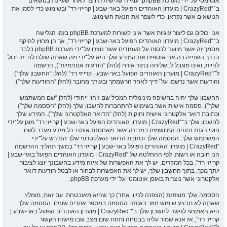
אוטומטי על־ידי מערכת phpBB. עוגייה שלישית תיווצר לאחר שעיינת בנושאים
ב־“CrazyRed | מועדון האוהדים הפועל באר-שבע | קרייזי רד” ובשימוש כדי לסמן את
הנושאים אשר נקראו, כדי לשפר את הנאת השימוש.
אנו יכולים גם ליצור עוגיות אשר אינן קשורות למערכת phpBB בזמן הגלישה
ב־“CrazyRed | מועדון האוהדים הפועל באר-שבע | קרייזי רד”, אך הן מחוץ להיקף
מסמך זה אשר מיועד לכסות על העמודים אשר נוצרו על־ידי מערכת phpBB בלבד.
הדרך השנייה בה אנו אוספים את המידע שלך היא על־ידי מה שאתה שולח לנו. זה יכול
להיות, ואינו מוגבל ל: שליחה בתור אורח (להלן “הודעות אנונימיות”), הרשמה
ל־“CrazyRed | מועדון האוהדים הפועל באר-שבע | קרייזי רד” (להלן “החשבון שלך”)
והודעות אשר נרשמו על־ידיך לאחר הרשמתך ובעודך מחובר (להלן “ההודעות שלך”).
החשבון שלך יהיה בחשיפה מינימלית המכיל שם זיהוי ייחודי (להלן “שם המשתמש
שלך”), ססמה אישית אשר בשימוש להתחברות לחשבון שלך (להלן “הססמה שלך”)
וכתובת דואר אלקטרוני אישית וחוקית (להלן “הדואר האלקטרוני שלך”). המידע שלך
לחשבון שלך ב־“CrazyRed | מועדון האוהדים הפועל באר-שבע | קרייזי רד” מוגן על־ידי
חוקי הגנת נתונים המיושמים במדינה אשר מאחסנת אותנו. כל מידע מעבר לשם
המשתמש שלך, הססמה שלך וכתובת הדואר האלקטרוני שלך הנדרש על־ידי
“CrazyRed | מועדון האוהדים הפועל באר-שבע | קרייזי רד” במשך תהליך ההרשמה
הנו חובה או רשות, לפי ההחלטה של “CrazyRed | מועדון האוהדים הפועל באר-שבע |
קרייזי רד”. בכל המקרים, יש לך את האפשרות של איזה מידע בחשבונך יוצג לציבור.
יותך מכך, בתוך החשבון שלך, יש לך את האפשרות לבחור או לבטל הודעות דואר
אלקטרוני אשר נוצרות באופן אוטומטי על־ידי מערכת phpBB.
הססמה שלך מוצפנת (הצפנה לכיוון אחד) כך שהיא מאובטחת. עם זאת, מומלץ
שאתה לא תבצע שימוש חוזר באותה הססמה במספר אתרים שונים. הססמה שלך
היא האמצעי לגישה לחשבון שלך ב־“CrazyRed | מועדון האוהדים הפועל באר-שבע |
קרייזי רד”, אז אנא שמור עליה בבטחה ותחת שום מצב שבו מישהו הקשור