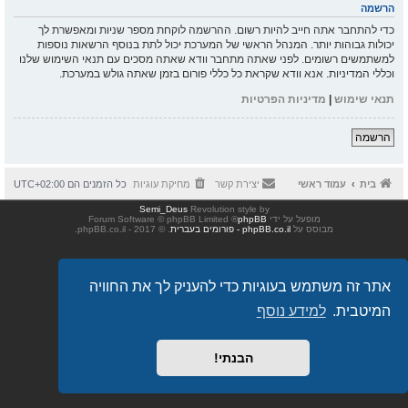
הרשמה
כדי להתחבר אתה חייב להיות רשום. ההרשמה לוקחת מספר שניות ומאפשרת לך
יכולות גבוהות יותר. המנהל הראשי של המערכת יכול לתת בנוסף הרשאות נוספות
למשתמשים רשומים. לפני שאתה מתחבר וודא שאתה מסכים עם תנאי השימוש שלנו
וכללי המדיניות. אנא וודא שקראת כל כללי פורום בזמן שאתה גולש במערכת.
תנאי שימוש
|
מדיניות הפרטיות
הרשמה
בית
עמוד ראשי
יצירת קשר
מחיקת עוגיות
כל הזמנים הם
UTC+02:00
Semi_Deus
Revolution style by
מופעל על ידי
phpBB
® Forum Software © phpBB Limited
מבוסס על
phpBB.co.il - פורומים בעברית
. © 2017 - phpBB.co.il.
אתר זה משתמש בעוגיות כדי להעניק לך את החוויה
המיטבית.
למידע נוסף
הבנתי!