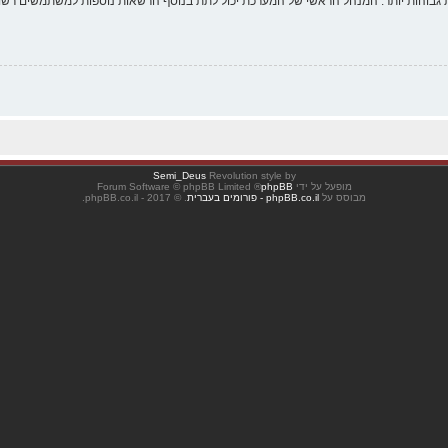
 גבוהות יותר. המנהל הראשי של המערכת יכול לתת בנוסף הרשאות נוספות למשתמשים רשומ
Semi_Deus
Revolution style by
מופעל על ידי
phpBB
® Forum Software © phpBB Limited
מבוסס על
phpBB.co.il - פורומים בעברית
. © 2017 - phpBB.co.il.