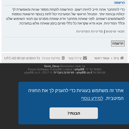
הרשמה
כדי להתחבר אתה חייב להיות רשום. ההרשמה לוקחת מספר שניות ומאפשרת לך
יכולות גבוהות יותר. המנהל הראשי של המערכת יכול לתת בנוסף הרשאות נוספות
למשתמשים רשומים. לפני שאתה מתחבר וודא שאתה מסכים עם תנאי השימוש שלנו
וכללי המדיניות. אנא וודא שקראת כל כללי פורום בזמן שאתה גולש במערכת.
תנאי שימוש
|
מדיניות הפרטיות
הרשמה
בית
עמוד ראשי
יצירת קשר
מחיקת עוגיות
כל הזמנים הם
UTC+02:00
Semi_Deus
Revolution style by
מופעל על ידי
phpBB
® Forum Software © phpBB Limited
מבוסס על
phpBB.co.il - פורומים בעברית
. © 2017 - phpBB.co.il.
אתר זה משתמש בעוגיות כדי להעניק לך את החוויה
המיטבית.
למידע נוסף
הבנתי!