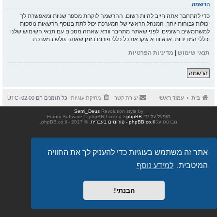
הרשמה
כדי להתחבר אתה חייב להיות רשום. ההרשמה לוקחת מספר שניות ומאפשרת לך
יכולות גבוהות יותר. המנהל הראשי של המערכת יכול לתת בנוסף הרשאות נוספות
למשתמשים רשומים. לפני שאתה מתחבר וודא שאתה מסכים עם תנאי השימוש שלנו
וכללי המדיניות. אנא וודא שקראת כל כללי פורום בזמן שאתה גולש במערכת.
תנאי שימוש
|
מדיניות הפרטיות
הרשמה
בית
עמוד ראשי
יצירת קשר
מחיקת עוגיות
כל הזמנים הם
UTC+02:00
Semi_Deus
Revolution style by
מופעל על ידי
phpBB
® Forum Software © phpBB Limited
מבוסס על
phpBB.co.il - פורומים בעברית
. © 2017 - phpBB.co.il.
אתר זה משתמש בעוגיות כדי להעניק לך את החוויה
המיטבית.
למידע נוסף
הבנתי!