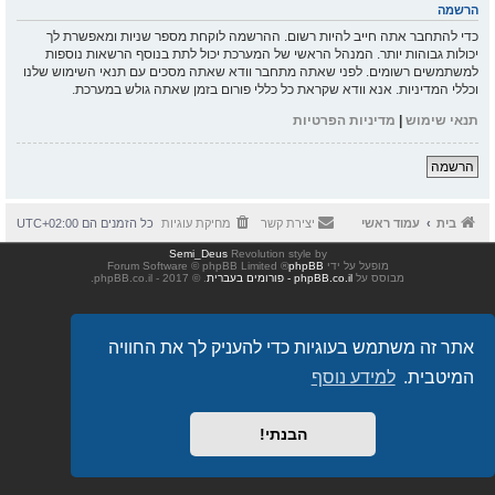
הרשמה
כדי להתחבר אתה חייב להיות רשום. ההרשמה לוקחת מספר שניות ומאפשרת לך
יכולות גבוהות יותר. המנהל הראשי של המערכת יכול לתת בנוסף הרשאות נוספות
למשתמשים רשומים. לפני שאתה מתחבר וודא שאתה מסכים עם תנאי השימוש שלנו
וכללי המדיניות. אנא וודא שקראת כל כללי פורום בזמן שאתה גולש במערכת.
תנאי שימוש
|
מדיניות הפרטיות
הרשמה
בית
עמוד ראשי
יצירת קשר
מחיקת עוגיות
כל הזמנים הם
UTC+02:00
Semi_Deus
Revolution style by
מופעל על ידי
phpBB
® Forum Software © phpBB Limited
מבוסס על
phpBB.co.il - פורומים בעברית
. © 2017 - phpBB.co.il.
אתר זה משתמש בעוגיות כדי להעניק לך את החוויה
המיטבית.
למידע נוסף
הבנתי!