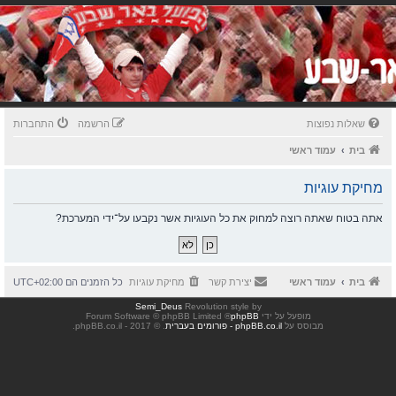
שאלות נפוצות
הרשמה
התחברות
בית
עמוד ראשי
מחיקת עוגיות
אתה בטוח שאתה רוצה למחוק את כל העוגיות אשר נקבעו על־ידי המערכת?
בית
עמוד ראשי
יצירת קשר
מחיקת עוגיות
כל הזמנים הם
UTC+02:00
Semi_Deus
Revolution style by
מופעל על ידי
phpBB
® Forum Software © phpBB Limited
מבוסס על
phpBB.co.il - פורומים בעברית
. © 2017 - phpBB.co.il.