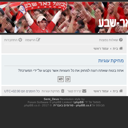
שאלות נפוצות
הרשמה
התחברות
בית
עמוד ראשי
מחיקת עוגיות
אתה בטוח שאתה רוצה למחוק את כל העוגיות אשר נקבעו על־ידי המערכת?
בית
עמוד ראשי
יצירת קשר
מחיקת עוגיות
כל הזמנים הם
UTC+02:00
Semi_Deus
Revolution style by
מופעל על ידי
phpBB
® Forum Software © phpBB Limited
מבוסס על
phpBB.co.il - פורומים בעברית
. © 2017 - phpBB.co.il.