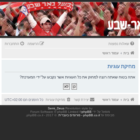
שאלות נפוצות
הרשמה
התחברות
בית
עמוד ראשי
מחיקת עוגיות
אתה בטוח שאתה רוצה למחוק את כל העוגיות אשר נקבעו על־ידי המערכת?
בית
עמוד ראשי
יצירת קשר
מחיקת עוגיות
כל הזמנים הם
UTC+02:00
Semi_Deus
Revolution style by
מופעל על ידי
phpBB
® Forum Software © phpBB Limited
מבוסס על
phpBB.co.il - פורומים בעברית
. © 2017 - phpBB.co.il.