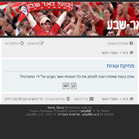
שאלות נפוצות
הרשמה
התחברות
בית
עמוד ראשי
מחיקת עוגיות
אתה בטוח שאתה רוצה למחוק את כל העוגיות אשר נקבעו על־ידי המערכת?
בית
עמוד ראשי
יצירת קשר
מחיקת עוגיות
כל הזמנים הם
UTC+02:00
Semi_Deus
Revolution style by
מופעל על ידי
phpBB
® Forum Software © phpBB Limited
מבוסס על
phpBB.co.il - פורומים בעברית
. © 2017 - phpBB.co.il.