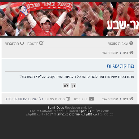
שאלות נפוצות
הרשמה
התחברות
בית
עמוד ראשי
מחיקת עוגיות
אתה בטוח שאתה רוצה למחוק את כל העוגיות אשר נקבעו על־ידי המערכת?
בית
עמוד ראשי
יצירת קשר
מחיקת עוגיות
כל הזמנים הם
UTC+02:00
Semi_Deus
Revolution style by
מופעל על ידי
phpBB
® Forum Software © phpBB Limited
מבוסס על
phpBB.co.il - פורומים בעברית
. © 2017 - phpBB.co.il.