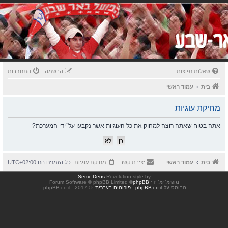
שאלות נפוצות
הרשמה
התחברות
בית
עמוד ראשי
מחיקת עוגיות
אתה בטוח שאתה רוצה למחוק את כל העוגיות אשר נקבעו על־ידי המערכת?
בית
עמוד ראשי
יצירת קשר
מחיקת עוגיות
כל הזמנים הם
UTC+02:00
Semi_Deus
Revolution style by
מופעל על ידי
phpBB
® Forum Software © phpBB Limited
מבוסס על
phpBB.co.il - פורומים בעברית
. © 2017 - phpBB.co.il.