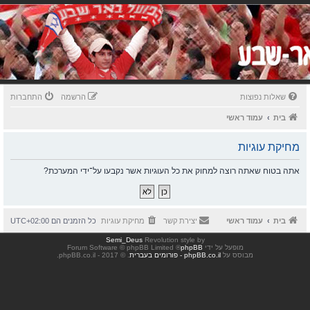
שאלות נפוצות
הרשמה
התחברות
בית
עמוד ראשי
מחיקת עוגיות
אתה בטוח שאתה רוצה למחוק את כל העוגיות אשר נקבעו על־ידי המערכת?
בית
עמוד ראשי
יצירת קשר
מחיקת עוגיות
כל הזמנים הם
UTC+02:00
Semi_Deus
Revolution style by
מופעל על ידי
phpBB
® Forum Software © phpBB Limited
מבוסס על
phpBB.co.il - פורומים בעברית
. © 2017 - phpBB.co.il.