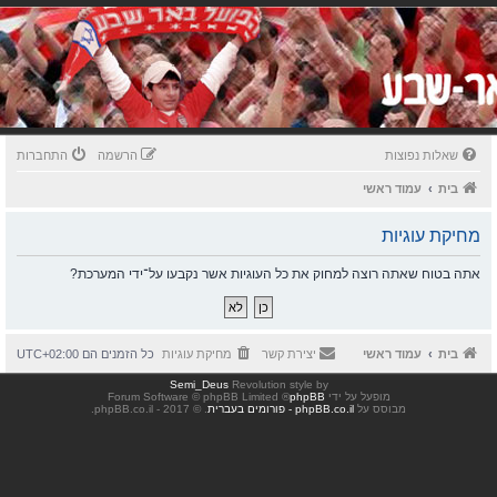
שאלות נפוצות
הרשמה
התחברות
בית
עמוד ראשי
מחיקת עוגיות
אתה בטוח שאתה רוצה למחוק את כל העוגיות אשר נקבעו על־ידי המערכת?
בית
עמוד ראשי
יצירת קשר
מחיקת עוגיות
כל הזמנים הם
UTC+02:00
Semi_Deus
Revolution style by
מופעל על ידי
phpBB
® Forum Software © phpBB Limited
מבוסס על
phpBB.co.il - פורומים בעברית
. © 2017 - phpBB.co.il.