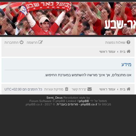
שאלות נפוצות
הרשמה
התחברות
בית
עמוד ראשי
מידע
אנו מתנצלים, אך אינך מורשה להשתמש במערכת החיפוש.
בית
עמוד ראשי
יצירת קשר
מחיקת עוגיות
כל הזמנים הם
UTC+02:00
Semi_Deus
Revolution style by
מופעל על ידי
phpBB
® Forum Software © phpBB Limited
מבוסס על
phpBB.co.il - פורומים בעברית
. © 2017 - phpBB.co.il.