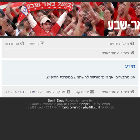
שאלות נפוצות
הרשמה
התחברות
בית
עמוד ראשי
מידע
אנו מתנצלים, אך אינך מורשה להשתמש במערכת החיפוש.
בית
עמוד ראשי
יצירת קשר
מחיקת עוגיות
כל הזמנים הם
UTC+02:00
Semi_Deus
Revolution style by
מופעל על ידי
phpBB
® Forum Software © phpBB Limited
מבוסס על
phpBB.co.il - פורומים בעברית
. © 2017 - phpBB.co.il.