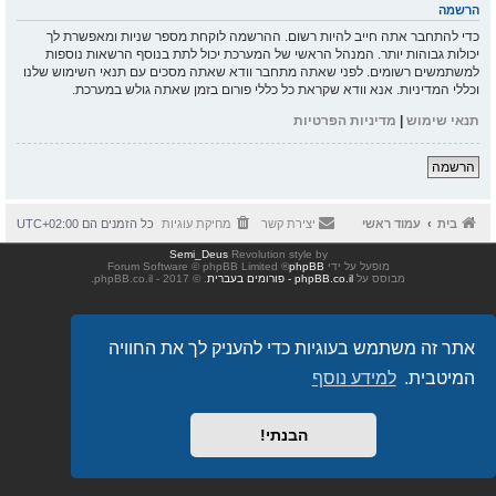
הרשמה
כדי להתחבר אתה חייב להיות רשום. ההרשמה לוקחת מספר שניות ומאפשרת לך
יכולות גבוהות יותר. המנהל הראשי של המערכת יכול לתת בנוסף הרשאות נוספות
למשתמשים רשומים. לפני שאתה מתחבר וודא שאתה מסכים עם תנאי השימוש שלנו
וכללי המדיניות. אנא וודא שקראת כל כללי פורום בזמן שאתה גולש במערכת.
תנאי שימוש
|
מדיניות הפרטיות
הרשמה
בית
עמוד ראשי
יצירת קשר
מחיקת עוגיות
כל הזמנים הם
UTC+02:00
Semi_Deus
Revolution style by
מופעל על ידי
phpBB
® Forum Software © phpBB Limited
מבוסס על
phpBB.co.il - פורומים בעברית
. © 2017 - phpBB.co.il.
אתר זה משתמש בעוגיות כדי להעניק לך את החוויה
המיטבית.
למידע נוסף
הבנתי!