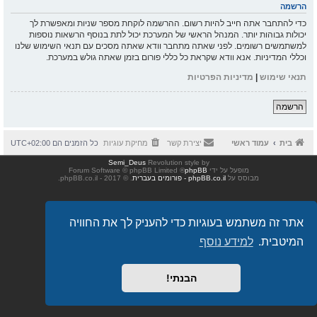
הרשמה
כדי להתחבר אתה חייב להיות רשום. ההרשמה לוקחת מספר שניות ומאפשרת לך
יכולות גבוהות יותר. המנהל הראשי של המערכת יכול לתת בנוסף הרשאות נוספות
למשתמשים רשומים. לפני שאתה מתחבר וודא שאתה מסכים עם תנאי השימוש שלנו
וכללי המדיניות. אנא וודא שקראת כל כללי פורום בזמן שאתה גולש במערכת.
תנאי שימוש
|
מדיניות הפרטיות
הרשמה
בית
עמוד ראשי
יצירת קשר
מחיקת עוגיות
כל הזמנים הם
UTC+02:00
Semi_Deus
Revolution style by
מופעל על ידי
phpBB
® Forum Software © phpBB Limited
מבוסס על
phpBB.co.il - פורומים בעברית
. © 2017 - phpBB.co.il.
אתר זה משתמש בעוגיות כדי להעניק לך את החוויה
המיטבית.
למידע נוסף
הבנתי!