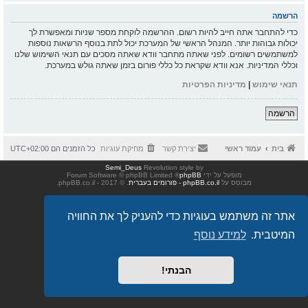
הרשמה
כדי להתחבר אתה חייב להיות רשום. ההרשמה לוקחת מספר שניות ומאפשרת לך
יכולות גבוהות יותר. המנהל הראשי של המערכת יכול לתת בנוסף הרשאות נוספות
למשתמשים רשומים. לפני שאתה מתחבר וודא שאתה מסכים עם תנאי השימוש שלנו
וכללי המדיניות. אנא וודא שקראת כל כללי פורום בזמן שאתה גולש במערכת.
תנאי שימוש
|
מדיניות הפרטיות
הרשמה
בית
עמוד ראשי
יצירת קשר
מחיקת עוגיות
כל הזמנים הם
UTC+02:00
Semi_Deus
Revolution style by
מופעל על ידי
phpBB
® Forum Software © phpBB Limited
מבוסס על
phpBB.co.il - פורומים בעברית
. © 2017 - phpBB.co.il.
אתר זה משתמש בעוגיות כדי להעניק לך את החוויה
המיטבית.
למידע נוסף
הבנתי!