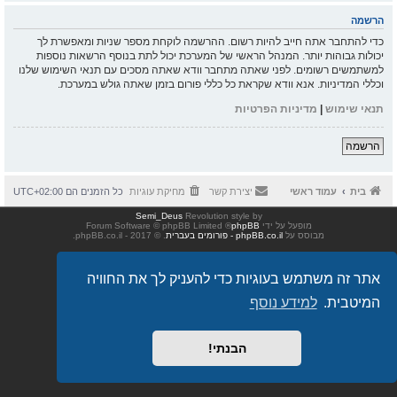
הרשמה
כדי להתחבר אתה חייב להיות רשום. ההרשמה לוקחת מספר שניות ומאפשרת לך
יכולות גבוהות יותר. המנהל הראשי של המערכת יכול לתת בנוסף הרשאות נוספות
למשתמשים רשומים. לפני שאתה מתחבר וודא שאתה מסכים עם תנאי השימוש שלנו
וכללי המדיניות. אנא וודא שקראת כל כללי פורום בזמן שאתה גולש במערכת.
תנאי שימוש
|
מדיניות הפרטיות
הרשמה
בית
עמוד ראשי
יצירת קשר
מחיקת עוגיות
כל הזמנים הם
UTC+02:00
Semi_Deus
Revolution style by
מופעל על ידי
phpBB
® Forum Software © phpBB Limited
מבוסס על
phpBB.co.il - פורומים בעברית
. © 2017 - phpBB.co.il.
אתר זה משתמש בעוגיות כדי להעניק לך את החוויה
המיטבית.
למידע נוסף
הבנתי!