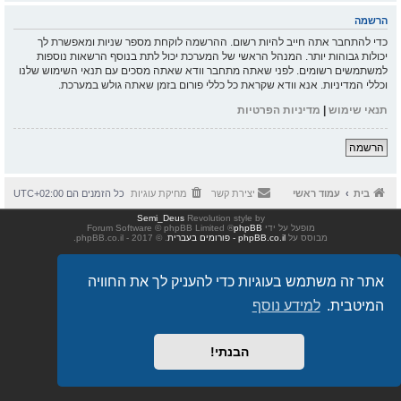
הרשמה
כדי להתחבר אתה חייב להיות רשום. ההרשמה לוקחת מספר שניות ומאפשרת לך
יכולות גבוהות יותר. המנהל הראשי של המערכת יכול לתת בנוסף הרשאות נוספות
למשתמשים רשומים. לפני שאתה מתחבר וודא שאתה מסכים עם תנאי השימוש שלנו
וכללי המדיניות. אנא וודא שקראת כל כללי פורום בזמן שאתה גולש במערכת.
תנאי שימוש
|
מדיניות הפרטיות
הרשמה
בית
עמוד ראשי
יצירת קשר
מחיקת עוגיות
כל הזמנים הם
UTC+02:00
Semi_Deus
Revolution style by
מופעל על ידי
phpBB
® Forum Software © phpBB Limited
מבוסס על
phpBB.co.il - פורומים בעברית
. © 2017 - phpBB.co.il.
אתר זה משתמש בעוגיות כדי להעניק לך את החוויה
המיטבית.
למידע נוסף
הבנתי!