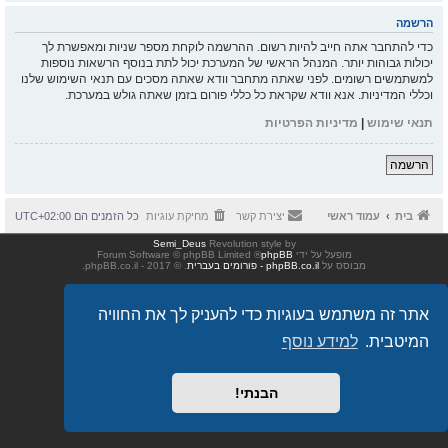
הרשמה
כדי להתחבר אתה חייב להיות רשום. ההרשמה לוקחת מספר שניות ומאפשרת לך
יכולות גבוהות יותר. המנהל הראשי של המערכת יכול לתת בנוסף הרשאות נוספות
למשתמשים רשומים. לפני שאתה מתחבר וודא שאתה מסכים עם תנאי השימוש שלנו
וכללי המדיניות. אנא וודא שקראת כל כללי פורום בזמן שאתה גולש במערכת.
תנאי שימוש
|
מדיניות הפרטיות
הרשמה
בית
עמוד ראשי
יצירת קשר
מחיקת עוגיות
כל הזמנים הם
UTC+02:00
Semi_Deus
Revolution style by
מופעל על ידי
phpBB
® Forum Software © phpBB Limited
מבוסס על
phpBB.co.il - פורומים בעברית
. © 2017 - phpBB.co.il.
אתר זה משתמש בעוגיות כדי להעניק לך את החוויה
המיטבית.
למידע נוסף
הבנתי!