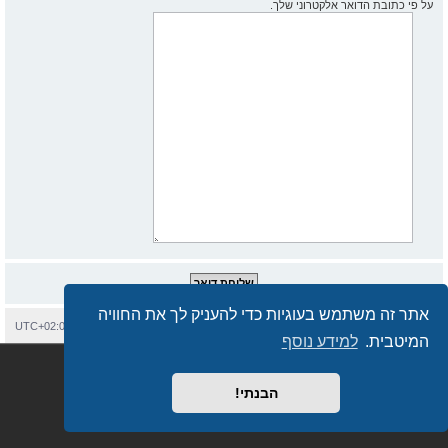
על פי כתובת הדואר אלקטרוני שלך.
אתר זה משתמש בעוגיות כדי להעניק לך את החוויה
בית
עמוד ראשי
יצירת קשר
מחיקת עוגיות
כל הזמנים הם
UTC+02:00
המיטבית.
למידע נוסף
Semi_Deus
Revolution style by
מופעל על ידי
phpBB
® Forum Software © phpBB Limited
מבוסס על
phpBB.co.il - פורומים בעברית
. © 2017 - phpBB.co.il.
הבנתי!