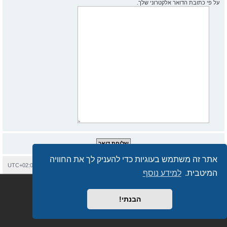
על פי כתובת הדואר אלקטרוני שלך.
אתר זה משתמש בעוגיות כדי להעניק לך את החוויה
בית
עמוד ראשי
יצירת קשר
מחיקת עוגיות
כל הזמנים הם
UTC+02:00
המיטבית.
למידע נוסף
Semi_Deus
Revolution style by
מופעל על ידי
phpBB
® Forum Software © phpBB Limited
מבוסס על
phpBB.co.il - פורומים בעברית
. © 2017 - phpBB.co.il.
הבנתי!