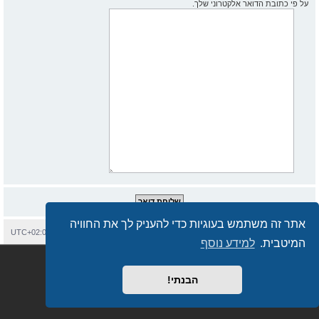
על פי כתובת הדואר אלקטרוני שלך.
אתר זה משתמש בעוגיות כדי להעניק לך את החוויה
בית
עמוד ראשי
יצירת קשר
מחיקת עוגיות
כל הזמנים הם
UTC+02:00
המיטבית.
למידע נוסף
Semi_Deus
Revolution style by
מופעל על ידי
phpBB
® Forum Software © phpBB Limited
מבוסס על
phpBB.co.il - פורומים בעברית
. © 2017 - phpBB.co.il.
הבנתי!